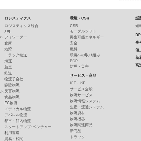
ロジスティクス
環境・CSR
話
ロジスティクス総合
CSR
短
モーダルシフト
3PL
D
フォワーダー
再生可能エネルギー
の
事
倉庫
安全
港湾
燃料
値
トラック輸送
環境への取り組み
新
海運
BCP
高
防災・災害
航空
鉄道
サービス・商品
物流子会社
ICT・IoT
静脈物流
サービス全般
災害物流
ンネ
物流サービス
食品物流
物流情報システム
EC物流
生産・流通システム
メディカル物流
物流資材
アパレル物流
物流機器
都市・館内物流
物流関連商品
スタートアップ･ベンチャー
新商品
利用運送
トラック
貿易・税関