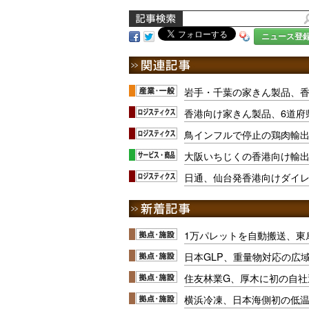
ニュース登
岩手・千葉の家きん製品、
香港向け家きん製品、6道府
鳥インフルで停止の鶏肉輸出
大阪いちじくの香港向け輸
日通、仙台発香港向けダイ
1万パレットを自動搬送、東
日本GLP、重量物対応の広
住友林業G、厚木に初の自社
横浜冷凍、日本海側初の低