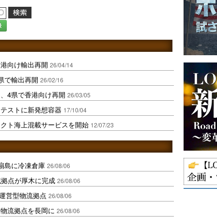
録
香港向け輸出再開
26/04/14
県で輸出再開
26/02/16
、4県で香港向け再開
26/03/05
出テストに新発想容器
17/10/04
レクト海上混載サービスを開始
12/07/23
扇島に冷凍倉庫
26/08/06
域拠点が厚木に完成
26/08/06
運営型物流拠点
26/08/06
温物流拠点を長岡に
26/08/06