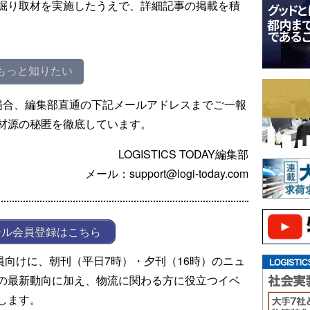
掘り取材を実施したうえで、詳細記事の掲載を積
もっと知りたい
場合、編集部直通の下記メールアドレスまでご一報
材源の秘匿を徹底しています。
LOGISTICS TODAY編集部
メール：support@logi-today.com
ール会員登録はこちら
ール会員向けに、朝刊（平日7時）・夕刊（16時）のニュ
の最新動向に加え、物流に関わる方に役立つイベ
します。