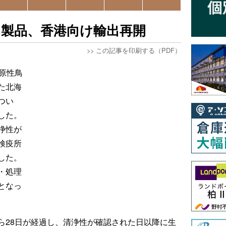
ん製品、香港向け輸出再開
>>
この記事を印刷する（PDF）
原性鳥
た北海
つい
した。
浄性が
検疫所
した。
・処理
となっ
ら28日が経過し、清浄性が確認された日以降に生