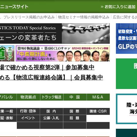
S TODAY｜国内最大の物流ニュースサイト
3PL, SCMなど国内外の最新の物流
、プレスリリース掲載のお申込み
物流セミナー情報の掲載申込み
広告に関する
場で確かめる視察第2弾｜参加募集中
める【物流広報連絡会議】｜会員募集中