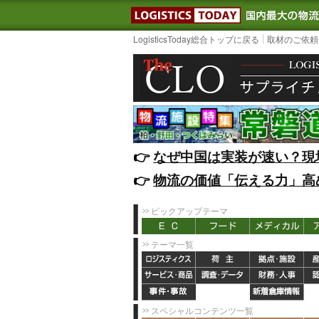
LOGISTIC
LogisticsToday総合トップに戻る
取材のご依頼
👉️
なぜ中国は実装が速い？現
👉️
物流の価値「伝える力」高
ピックアップテーマ
テーマ一覧
スペシャルコンテンツ一覧