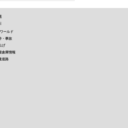
題
報
Pワールド
件・事故
上げ
着倉庫情報
速道路