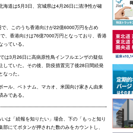
海道は5月3日、宮城県は4月26日に清浄性が確
万円で、このうち香港向けが22億6000万円を占め
円で、香港向けは76億7000万円となっており、香港
なっている。
県では3月26日に高病原性鳥インフルエンザの疑似
止していた。その後、防疫措置完了後28日間続発
となった。
ポール、ベトナム、マカオ、米国向け家きん由来
済みである。
るいは「続報を知りたい」場合、下の「もっと知り
集部にてボタンが押された数のみをカウントし、