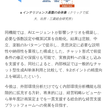
▲インテリジェンス基盤の全体像
（クリックで拡
大、出所：三菱総合研究所）
同機能では、AIエージェントが影響シナリオを構築し、
必要な係数設定や概算試算を自動化。結果は悲観、中
立、楽観の3パターンで提示し、意思決定に必要な説明
性や納得性を重視した構成とした。チャット形式で前提
条件の修正や深掘りも可能で、実務資料への落とし込み
を支援する。同社によると、内部検証では一般的なチャ
ット型生成AI単体利用と比較して、9.2ポイントの精度向
上を確認したという。
今後は、外部環境分析だけでなく内部環境分析機能も段
階的に拡充する方針。将来的には、経営戦略レビューか
ら単年度計画策定までを一貫支援する総合的な経営支援
プラットフォームへの発展を目指す。