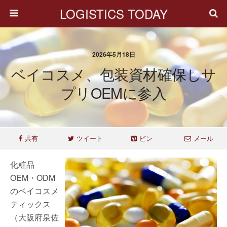
LOGISTICS TODAY
2026年5月18日
ベイコスメ、包装資材確保しサ
プリOEMに参入
共有
ツイート
ピン
メール
化粧品
OEM・ODM
のベイコスメ
ティックス
（大阪府泉佐