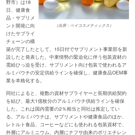
野市）は18
日、健康食
品・サプリメ
ント開発に向
（出所：ベイコスメティックス）
けたサプライ
チェーンの構
築が完了したとして、15日付でサプリメント事業部を新
設したと発表した。中東情勢の緊迫化に伴う包装資材の
需給ひっ迫を受け、サプリメント向け包装で使われるア
ルミパウチの安定供給ラインを確保し、健康食品OEM事
業を本格化する。
同社によると、複数の資材サプライヤーと長期供給契約
を結び、最大1億枚分のアルミパウチ供給ラインを確保
した。これは国内需要の2％相当と同社は推定してい
る。アルミパウチは、サプリメントや健康食品のほか、
レトルト食品、コーヒーなどにも使われる包装資材で、
外層にアルミニウム、内層にナフサ由来のポリエチレン