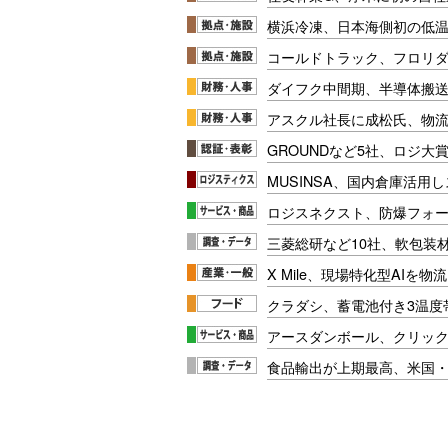
横浜冷凍、日本海側初の低
コールドトラック、フロリ
ダイフク中間期、半導体搬
アスクル社長に成松氏、物
GROUNDなど5社、ロジ大
MUSINSA、国内倉庫活用
ロジスネクスト、防爆フォ
三菱総研など10社、軟包装
X Mile、現場特化型AIを
クラダシ、蓄電池付き3温度
アースダンボール、クリッ
食品輸出が上期最高、米国