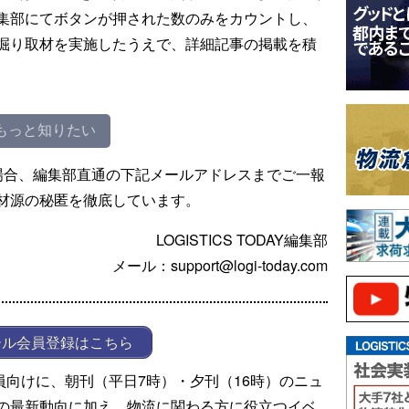
集部にてボタンが押された数のみをカウントし、
掘り取材を実施したうえで、詳細記事の掲載を積
もっと知りたい
場合、編集部直通の下記メールアドレスまでご一報
材源の秘匿を徹底しています。
LOGISTICS TODAY編集部
メール：support@logi-today.com
ール会員登録はこちら
ール会員向けに、朝刊（平日7時）・夕刊（16時）のニュ
の最新動向に加え、物流に関わる方に役立つイベ