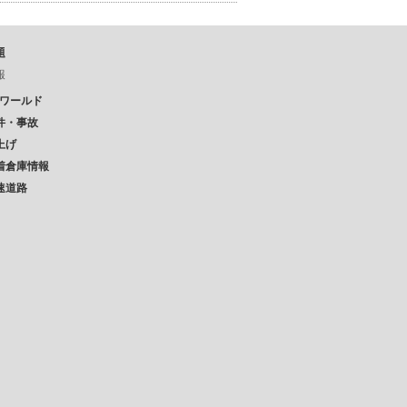
題
報
Pワールド
件・事故
上げ
着倉庫情報
速道路