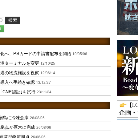
録
化へ、PSカードの申請書配布を開始
10/05/06
屋港ターミナルを変更
12/10/25
屋港の物流施設を視察
12/06/14
度導入へ手続き確認
13/12/27
CNP認証｣を試行
23/11/24
扇島に冷凍倉庫
26/08/06
域拠点が厚木に完成
26/08/06
運営型物流拠点
26/08/06