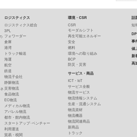
ロジスティクス
環境・CSR
話
ロジスティクス総合
CSR
短
モーダルシフト
3PL
D
フォワーダー
再生可能エネルギー
の
事
倉庫
安全
港湾
燃料
値
トラック輸送
環境への取り組み
新
海運
BCP
高
防災・災害
航空
鉄道
サービス・商品
物流子会社
ICT・IoT
静脈物流
サービス全般
災害物流
ンネ
物流サービス
食品物流
物流情報システム
EC物流
生産・流通システム
メディカル物流
物流資材
アパレル物流
物流機器
都市・館内物流
物流関連商品
スタートアップ･ベンチャー
新商品
利用運送
トラック
貿易・税関