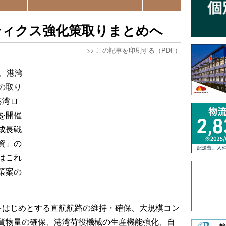
ティクス強化策取りまとめへ
>>
この記事を印刷する（PDF）
、港湾
の取り
港湾ロ
を開催
成長戦
資」の
はこれ
策案の
をはじめとする直航航路の維持・確保、大規模コン
貨物量の確保、港湾荷役機械の生産機能強化、自