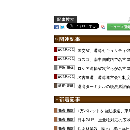
ニュース登
国交省、港湾セキュリティ強
コスコ、南中国航路で名古
ロシア運輸省次官らが名古
名古屋港、港湾運営会社制
港湾ターミナルの脱炭素評価｢
1万パレットを自動搬送、東
日本GLP、重量物対応の広
住友林業G、厚木に初の自社