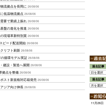
温物流拠点を長岡に
26/08/06
ダに低温物流拠点
26/08/06
送需要で業績上振れ
26/08/06
流基盤の進化を推進
26/08/06
賞の現場革新特別賞
26/08/06
しスピード配送開始
26/08/06
ークリフト刷新
26/08/06
材の循環モデル実証
26/08/06
物流・建設・製造へ展開
26/08/06
過去記事
帯拠点を整備
26/08/06
クポスト新規格対応箱発売
過去記事
26/08/06
・アジア向け伸長
26/08/06
11月26日