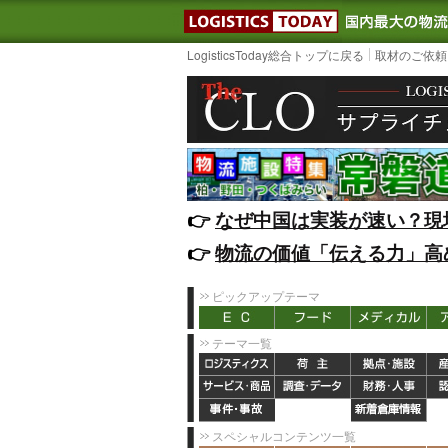
LOGISTIC
LogisticsToday総合トップに戻る
取材のご依頼
👉️
なぜ中国は実装が速い？現
👉️
物流の価値「伝える力」高
ピックアップテーマ
テーマ一覧
スペシャルコンテンツ一覧