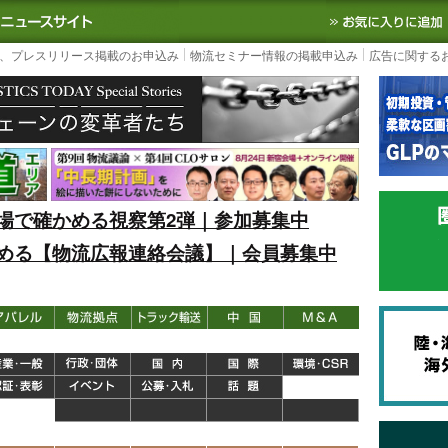
S TODAY｜国内最大の物流ニュースサイト
3PL, SCMなど国内外の最新の物流
、プレスリリース掲載のお申込み
物流セミナー情報の掲載申込み
広告に関する
場で確かめる視察第2弾｜参加募集中
める【物流広報連絡会議】｜会員募集中