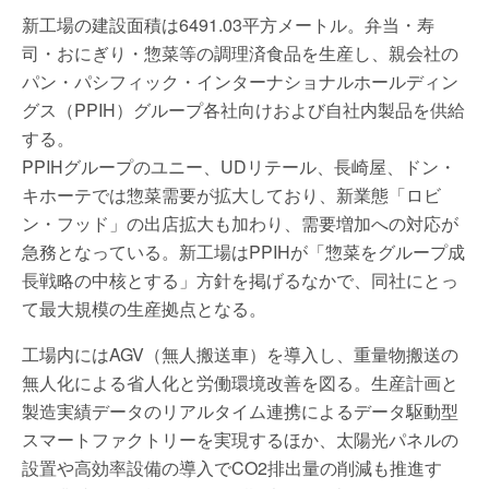
新工場の建設面積は6491.03平方メートル。弁当・寿
司・おにぎり・惣菜等の調理済食品を生産し、親会社の
パン・パシフィック・インターナショナルホールディン
グス（PPIH）グループ各社向けおよび自社内製品を供給
する。
PPIHグループのユニー、UDリテール、長崎屋、ドン・
キホーテでは惣菜需要が拡大しており、新業態「ロビ
ン・フッド」の出店拡大も加わり、需要増加への対応が
急務となっている。新工場はPPIHが「惣菜をグループ成
長戦略の中核とする」方針を掲げるなかで、同社にとっ
て最大規模の生産拠点となる。
工場内にはAGV（無人搬送車）を導入し、重量物搬送の
無人化による省人化と労働環境改善を図る。生産計画と
製造実績データのリアルタイム連携によるデータ駆動型
スマートファクトリーを実現するほか、太陽光パネルの
設置や高効率設備の導入でCO2排出量の削減も推進す