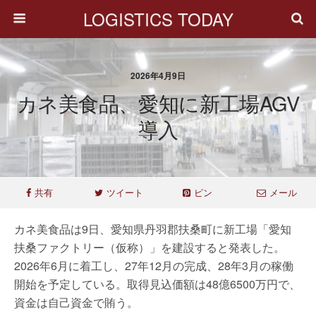
LOGISTICS TODAY
2026年4月9日
カネ美食品、愛知に新工場AGV
導入
共有
ツイート
ピン
メール
カネ美食品は9日、愛知県丹羽郡扶桑町に新工場「愛知
扶桑ファクトリー（仮称）」を建設すると発表した。
2026年6月に着工し、27年12月の完成、28年3月の稼働
開始を予定している。取得見込価額は48億6500万円で、
資金は自己資金で賄う。