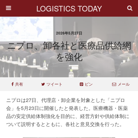
LOGISTICS TODAY
2026年5月27日
ニプロ、卸各社と医療品供給網
を強化
共有
ツイート
ピン
メール
ニプロは27日、代理店・卸企業を対象とした「ニプロ
会」を5月23日に開催したと発表した。医療機器・医薬
品の安定供給体制強化を目的に、経営方針や供給体制に
ついて説明するとともに、各社と意見交換を行った。