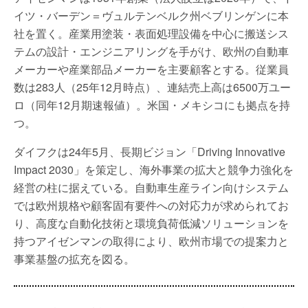
イツ・バーデン＝ヴュルテンベルク州ベブリンゲンに本
社を置く。産業用塗装・表面処理設備を中心に搬送シス
テムの設計・エンジニアリングを手がけ、欧州の自動車
メーカーや産業部品メーカーを主要顧客とする。従業員
数は283人（25年12月時点）、連結売上高は6500万ユー
ロ（同年12月期速報値）。米国・メキシコにも拠点を持
つ。
ダイフクは24年5月、長期ビジョン「Driving Innovative
Impact 2030」を策定し、海外事業の拡大と競争力強化を
経営の柱に据えている。自動車生産ライン向けシステム
では欧州規格や顧客固有要件への対応力が求められてお
り、高度な自動化技術と環境負荷低減ソリューションを
持つアイゼンマンの取得により、欧州市場での提案力と
事業基盤の拡充を図る。