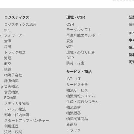
ロジスティクス
環境・CSR
話
ロジスティクス総合
CSR
短
モーダルシフト
3PL
D
フォワーダー
再生可能エネルギー
の
事
倉庫
安全
港湾
燃料
値
トラック輸送
環境への取り組み
新
海運
BCP
高
防災・災害
航空
鉄道
サービス・商品
物流子会社
ICT・IoT
静脈物流
サービス全般
災害物流
ンネ
物流サービス
食品物流
物流情報システム
EC物流
生産・流通システム
メディカル物流
物流資材
アパレル物流
物流機器
都市・館内物流
物流関連商品
スタートアップ･ベンチャー
新商品
利用運送
トラック
貿易・税関