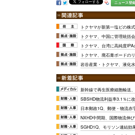
ニュース登
トクヤマが新第一塩ビの株式追
トクヤマ、中国に管理統括
トクヤマ、台湾に高純度IP
トクヤマ、廃石膏ボードの
岩谷産業・トクヤマ、液化
新幹線で再生医療細胞輸送
SBSHD物流利益率3.1％
日本郵政1Q、郵便・物流赤
NXHD中間期、国際物流伸び
SGHD1Q、モリソン連結効