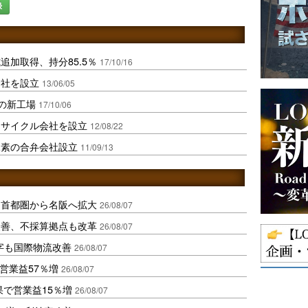
録
加取得、持分85.5％
17/10/16
会社を設立
13/06/05
Aの新工場
17/10/06
リサイクル会社を設立
12/08/22
水素の合弁会社設立
11/09/13
、首都圏から名阪へ拡大
26/08/07
に改善、不採算拠点も改革
26/08/07
字も国際物流改善
26/08/07
営業益57％増
26/08/07
果で営業益15％増
26/08/07