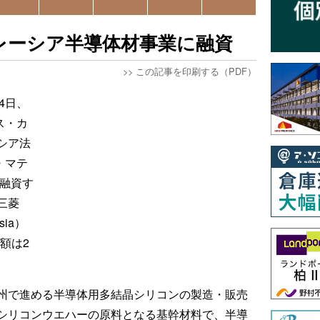
マレーシア半導体材事業に融資
>>
この記事を印刷する（PDF）
4日、
ス・カ
シア法
・マテ
を融資す
三菱
sia）
総額は2
州で進める半導体用多結晶シリコンの製造・販売
シリコンウエハーの原料となる基幹材料で、半導