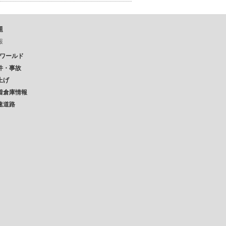
題
報
Pワールド
件・事故
上げ
着倉庫情報
速道路