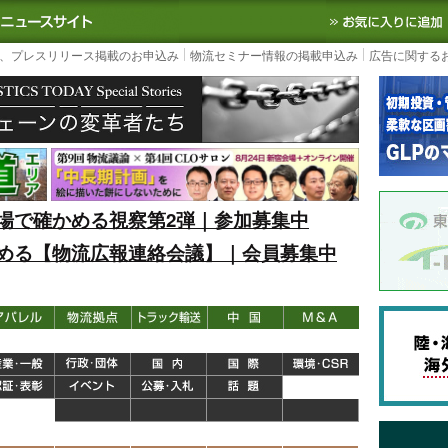
S TODAY｜国内最大の物流ニュースサイト
3PL, SCMなど国内外の最新の物流
、プレスリリース掲載のお申込み
物流セミナー情報の掲載申込み
広告に関する
場で確かめる視察第2弾｜参加募集中
める【物流広報連絡会議】｜会員募集中