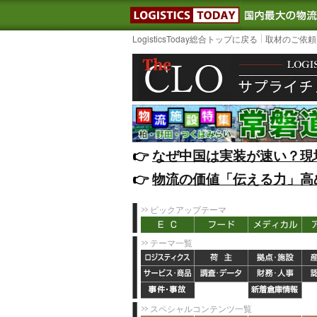
LOGISTIC
LogisticsToday総合トップに戻る
取材のご依頼
👉️
なぜ中国は実装が速い？現
👉️
物流の価値「伝える力」高
ピックアップテーマ
テーマ一覧
スペシャルコンテンツ一覧