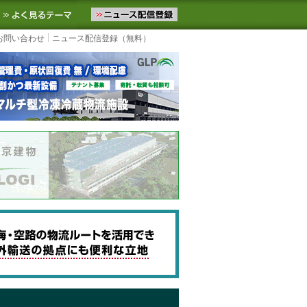
ニュースをお届けします。物流ニュースメール配信を登録すると、平日
お気に入りに追加
よく見るテーマ
お問い合わせ
ニュース配信登録（無料）