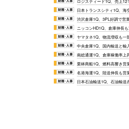
ロジスティード1Q、売上1
日本トランスシティ1Q、海
渋沢倉庫1Q、3PL好調で営
ニッコンHD1Q、倉庫伸長
ヤマタネ1Q、物流増収も一
中央倉庫1Q、国内輸送と輸
南総通運1Q、倉庫稼働率上
栗林商船1Q、燃料高響き営
名港海運1Q、陸送伸長も営業
日本石油輸送1Q、石油輸送