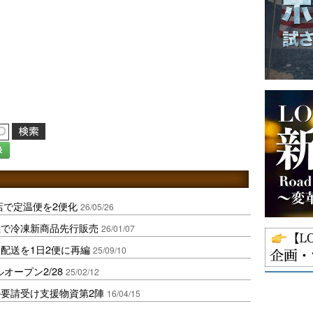
録
店で定温便を2便化
26/05/26
陸で冷凍新商品先行販売
26/01/07
配送を1日2便に再編
25/09/10
オープン2/28
25/02/12
要請受け支援物資第2陣
16/04/15