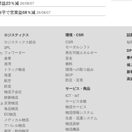
益23％減
26/08/07
赤字で営業益68％減
26/08/07
ロジスティクス
環境・CSR
話
ロジスティクス総合
CSR
短
モーダルシフト
3PL
D
フォワーダー
再生可能エネルギー
の
事
倉庫
安全
港湾
燃料
値
トラック輸送
環境への取り組み
新
海運
BCP
高
防災・災害
航空
鉄道
サービス・商品
物流子会社
ICT・IoT
静脈物流
サービス全般
災害物流
ンネ
物流サービス
食品物流
物流情報システム
EC物流
生産・流通システム
メディカル物流
物流資材
アパレル物流
物流機器
都市・館内物流