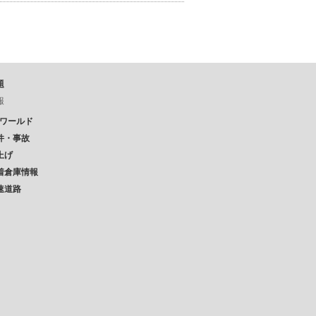
題
報
Pワールド
件・事故
上げ
着倉庫情報
速道路