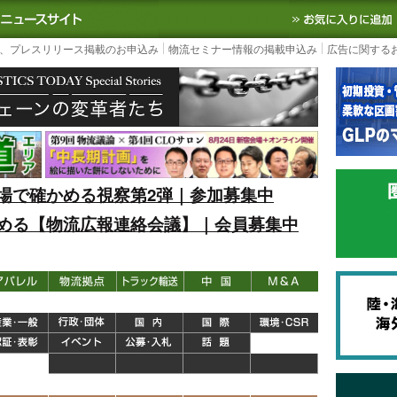
S TODAY｜国内最大の物流ニュースサイト
3PL, SCMなど国内外の最新の物流
、プレスリリース掲載のお申込み
物流セミナー情報の掲載申込み
広告に関する
場で確かめる視察第2弾｜参加募集中
める【物流広報連絡会議】｜会員募集中