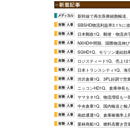
新幹線で再生医療細胞輸送
SBSHD物流利益率3.1％
日本郵政1Q、郵便・物流赤
NXHD中間期、国際物流伸び
SGHD1Q、モリソン連結効
ロジスティード1Q、売上1
日本トランスシティ1Q、海
渋沢倉庫1Q、3PL好調で営
ニッコンHD1Q、倉庫伸長
ヤマタネ1Q、物流増収も一
中央倉庫1Q、国内輸送と輸
南総通運1Q、倉庫稼働率上
栗林商船1Q、燃料高響き営