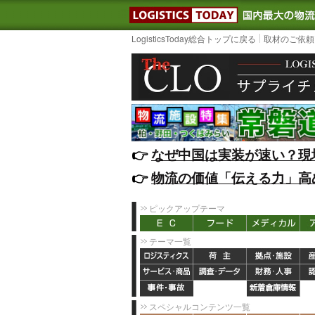
LOGISTIC
LogisticsToday総合トップに戻る
取材のご依頼
👉️
なぜ中国は実装が速い？現
👉️
物流の価値「伝える力」高
ピックアップテーマ
テーマ一覧
スペシャルコンテンツ一覧