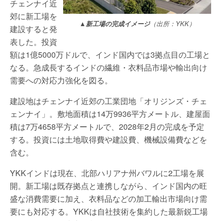
チェンナイ近
郊に新工場を
▲新工場の完成イメージ
（出所：YKK）
建設すると発
表した。投資
額は1億5000万ドルで、インド国内では3拠点目の工場と
なる。急成長するインドの繊維・衣料品市場や輸出向け
需要への対応力強化を図る。
建設地はチェンナイ近郊の工業団地「オリジンズ・チェ
ェンナイ」。敷地面積は14万9936平方メートル、建屋面
積は7万4658平方メートルで、2028年2月の完成を予定
する。投資には土地取得費や建設費、機械設備費などを
含む。
YKKインドは現在、北部ハリアナ州バワルに2工場を展
開。新工場は既存拠点と連携しながら、インド国内の旺
盛な消費需要に加え、衣料品などの加工輸出市場向け需
要にも対応する。YKKは自社技術を集約した最新鋭工場