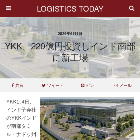
LOGISTICS TODAY
2026年6月4日
YKK、220億円投資しインド南部
に新工場
共有
ツイート
ピン
メール
YKKは4日、
インド子会社
のYKKインド
が南部タミ
ル・ナドゥ州