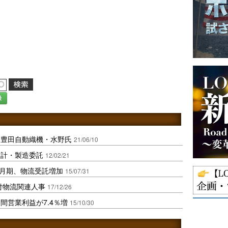
録
に豊田自動織機・水野氏
21/06/10
設計・製造委託
12/02/21
6月期、物流受託増加
15/07/31
付物流関連人事
17/12/26
間営業利益が7.4％増
15/10/30