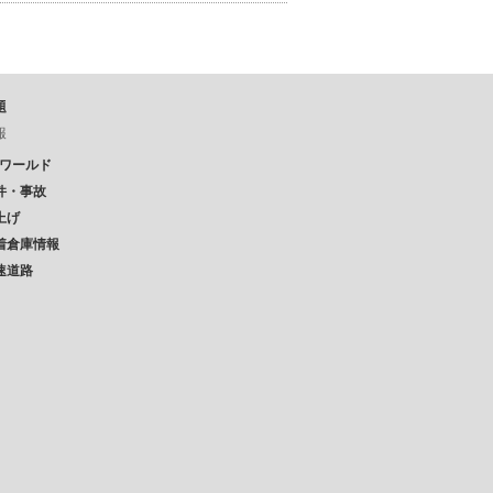
題
報
Pワールド
件・事故
上げ
着倉庫情報
速道路