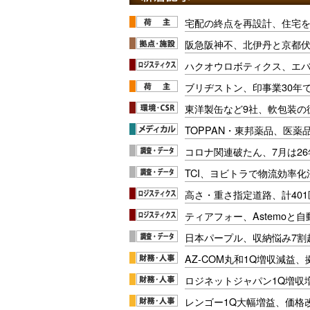
宅配の終点を再設計、住宅
阪急阪神不、北伊丹と京都
ハクオウロボティクス、エ
ブリヂストン、印事業30年
東洋製缶など9社、軟包装の
TOPPAN・東邦薬品、医薬
コロナ関連破たん、7月は26
TCI、ヨビトラで物流効率
高さ・重さ指定道路、計40
ティアフォー、Astemoと自
日本パープル、収納悩み7割
AZ-COM丸和1Q増収減益
ロジネットジャパン1Q増収
レンゴー1Q大幅増益、価格