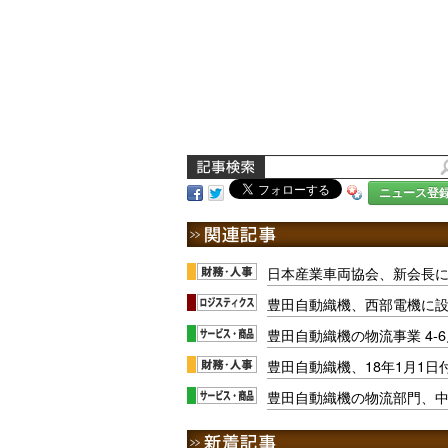
ニュース登
日本産業車両協会、新会長
豊田自動織機、西部電機に
豊田自動織機の物流事業 4-
豊田自動織機、18年1月1日
豊田自動織機の物流部門、中