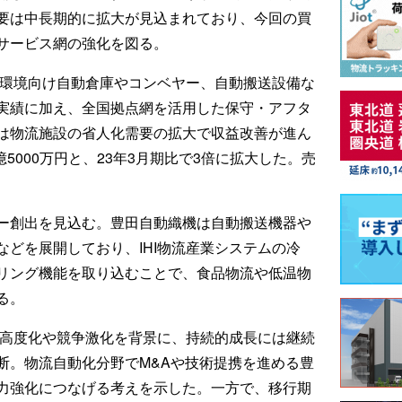
要は中長期的に拡大が見込まれており、今回の買
サービス網の強化を図る。
蔵環境向け自動倉庫やコンベヤー、自動搬送設備な
実績に加え、全国拠点網を活用した保守・アフタ
は物流施設の省人化需要の拡大で収益改善が進ん
億5000万円と、23年3月期比で3倍に拡大した。売
ー創出を見込む。豊田自動織機は自動搬送機器や
どを展開しており、IHI物流産業システムの冷
リング機能を取り込むことで、食品物流や低温物
る。
の高度化や競争激化を背景に、持続的成長には継続
断。物流自動化分野でM&Aや技術提携を進める豊
力強化につなげる考えを示した。一方で、移行期