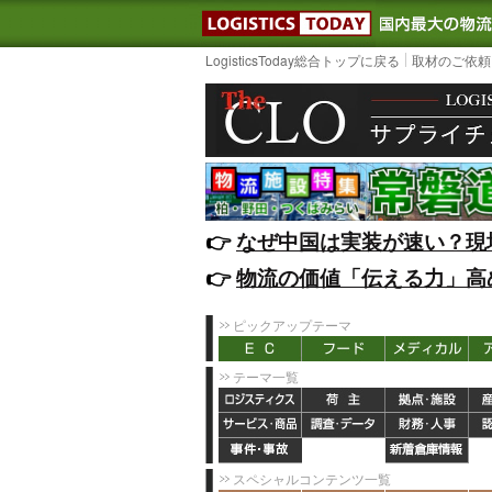
LOGISTIC
LogisticsToday総合トップに戻る
取材のご依頼
👉️
なぜ中国は実装が速い？現
👉️
物流の価値「伝える力」高
ピックアップテーマ
テーマ一覧
スペシャルコンテンツ一覧