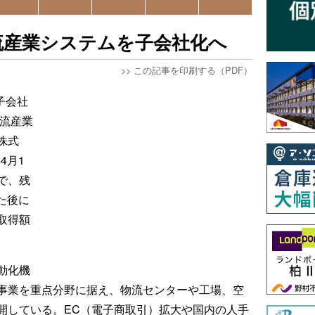
物流産業システムを子会社化へ
>>
この記事を印刷する（PDF）
子会社
物流産業
株式
4月1
で、残
した後に
取得額
動化機
事業を重点分野に据え、物流センターや工場、空
開している。EC（電子商取引）拡大や国内の人手