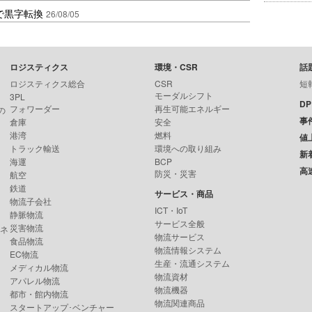
で黒字転換
26/08/05
ロジスティクス
環境・CSR
話
ロジスティクス総合
CSR
短
モーダルシフト
3PL
D
フォワーダー
再生可能エネルギー
の
事
倉庫
安全
港湾
燃料
値
トラック輸送
環境への取り組み
新
海運
BCP
高
防災・災害
航空
鉄道
サービス・商品
物流子会社
ICT・IoT
静脈物流
サービス全般
災害物流
ンネ
物流サービス
食品物流
物流情報システム
EC物流
生産・流通システム
メディカル物流
物流資材
アパレル物流
物流機器
都市・館内物流
物流関連商品
スタートアップ･ベンチャー