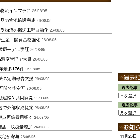
を物流インフラに
26/08/05
伏見の物流施設完成
26/08/05
バラ物流の搬送工程自動化
26/08/05
で生産・開発基盤強化
26/08/05
循環モデル実証
26/08/05
品温度管理で大賞
26/08/05
年最多176件
26/08/05
化法の定期報告支援
26/08/05
1区間で指定可
過去記事
26/08/05
動運転AI共同開発
26/08/05
過去記事
超で外部収納提案
26/08/05
、拠点再編費用響く
26/08/05
増益、取扱量増加
26/08/05
改定が寄与
11月26日
26/08/05