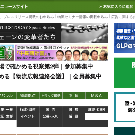
S TODAY｜国内最大の物流ニュースサイト
3PL, SCMなど国内外の最新の物流
、プレスリリース掲載のお申込み
物流セミナー情報の掲載申込み
広告に関する
場で確かめる視察第2弾｜参加募集中
める【物流広報連絡会議】｜会員募集中