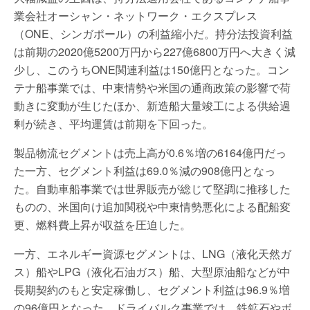
業会社オーシャン・ネットワーク・エクスプレス
（ONE、シンガポール）の利益縮小だ。持分法投資利益
は前期の2020億5200万円から227億6800万円へ大きく減
少し、このうちONE関連利益は150億円となった。コン
テナ船事業では、中東情勢や米国の通商政策の影響で荷
動きに変動が生じたほか、新造船大量竣工による供給過
剰が続き、平均運賃は前期を下回った。
製品物流セグメントは売上高が0.6％増の6164億円だっ
た一方、セグメント利益は69.0％減の908億円となっ
た。自動車船事業では世界販売が総じて堅調に推移した
ものの、米国向け追加関税や中東情勢悪化による配船変
更、燃料費上昇が収益を圧迫した。
一方、エネルギー資源セグメントは、LNG（液化天然ガ
ス）船やLPG（液化石油ガス）船、大型原油船などが中
長期契約のもと安定稼働し、セグメント利益は96.9％増
の96億円となった。ドライバルク事業では、鉄鉱石やボ