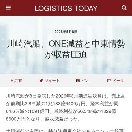
LOGISTICS TODAY
2026年5月8日
川崎汽船、ONE減益と中東情勢
が収益圧迫
共有
ツイート
ピン
メール
川崎汽船が8日発表した2026年3月期連結決算は、売上高
が前期比2.8％減の1兆183億6400万円、経常利益が同
64.6％減の1091億円、最終利益が56.5％減の1329億
8600万円となり、減収減益だった。
大幅減益の主因は、持分法適用会社であるコンテナ船事