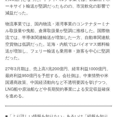
ーキサイト輸送が堅調だったものの、市況軟化の影響で
減益だった。
物流事業では、国内物流・港湾事業のコンテナターミナ
ル取扱量や曳船、倉庫取扱量が堅調に推移した。国際物
流では、半導体関連輸送が増加した一方、自動車関連航
空貨物は低調だった。近海・内航ではバイオマス燃料輸
送が増加し、フェリー輸送も乗用車・旅客を中心に堅調
だった。
27年3月期は、売上高1兆200億円、経常利益1000億円、
最終利益950億円を予想する。会社側は、中東情勢や米
国通商政策、中国経済動向など不透明要因を挙げつつ、
LNG船や原油船など中長期契約事業による安定収益確保
を進める。
■「より詳しい情報を知りたい」あるいは「続報を知り