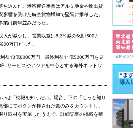
落ち込んだ。港湾運送事業はアルミ地金や輸出貨
安影響を受けた航空貨物増加で堅調に推移した。
事業は前年並みだった。
入が減少し、営業収益は8.2％減の6億1600万
5900万円だった。
利益13億8000万円、最終利益11億5000万円を見
3PLサービスやアジアを中心とする海外ネットワ
るいは「続報を知りたい」場合、下の「もっと知り
集部にてボタンが押された数のみをカウントし、
掘り取材を実施したうえで、詳細記事の掲載を積