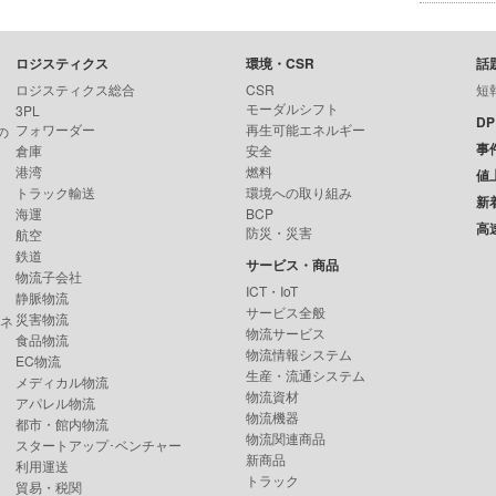
ロジスティクス
環境・CSR
話
ロジスティクス総合
CSR
短
モーダルシフト
3PL
D
フォワーダー
再生可能エネルギー
の
事
倉庫
安全
港湾
燃料
値
トラック輸送
環境への取り組み
新
海運
BCP
高
防災・災害
航空
鉄道
サービス・商品
物流子会社
ICT・IoT
静脈物流
サービス全般
災害物流
ンネ
物流サービス
食品物流
物流情報システム
EC物流
生産・流通システム
メディカル物流
物流資材
アパレル物流
物流機器
都市・館内物流
物流関連商品
スタートアップ･ベンチャー
新商品
利用運送
トラック
貿易・税関