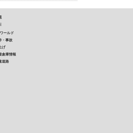
題
報
Pワールド
件・事故
上げ
着倉庫情報
速道路