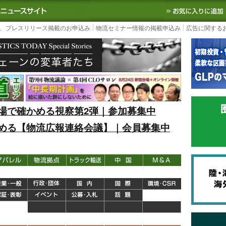
S TODAY｜国内最大の物流ニュースサイト
3PL, SCMなど国内外の最新の物流
、プレスリリース掲載のお申込み
物流セミナー情報の掲載申込み
広告に関する
場で確かめる視察第2弾｜参加募集中
める【物流広報連絡会議】｜会員募集中