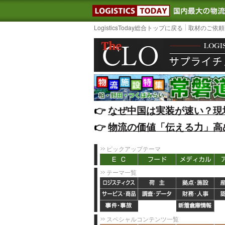
LOGISTIC
LogisticsToday総合トップに戻る
取材のご依頼
👉️
なぜ中国は実装が速い？現
👉️
物流の価値「伝える力」高
ピックアップテーマ
テーマ一覧
スペシャルコンテンツ一覧