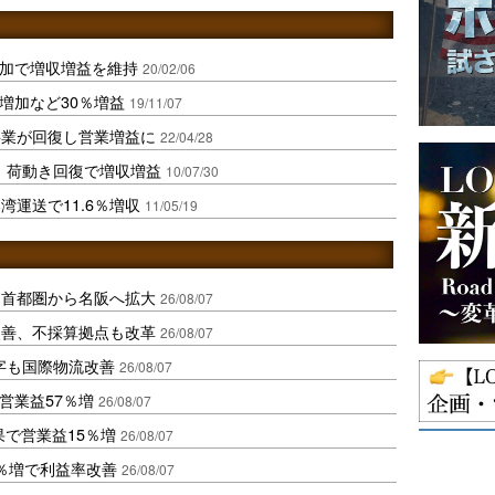
増加で増収増益を維持
20/02/06
増加など30％増益
19/11/07
事業が回復し営業増益に
22/04/28
、荷動き回復で増収増益
10/07/30
運送で11.6％増収
11/05/19
、首都圏から名阪へ拡大
26/08/07
に改善、不採算拠点も改革
26/08/07
字も国際物流改善
26/08/07
営業益57％増
26/08/07
果で営業益15％増
26/08/07
2％増で利益率改善
26/08/07