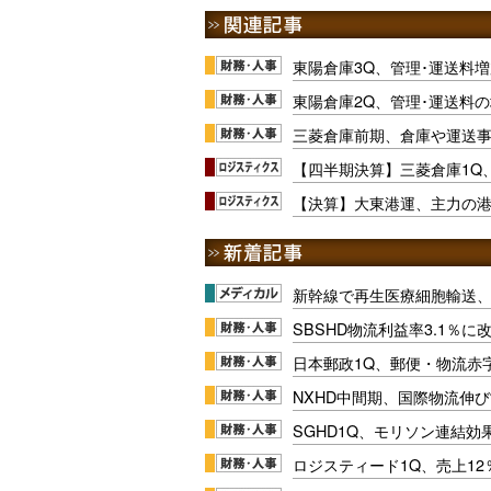
東陽倉庫3Q、管理･運送料
東陽倉庫2Q、管理･運送料の
三菱倉庫前期、倉庫や運送
【四半期決算】三菱倉庫1Q
【決算】大東港運、主力の港湾
新幹線で再生医療細胞輸送
SBSHD物流利益率3.1％
日本郵政1Q、郵便・物流赤
NXHD中間期、国際物流伸び
SGHD1Q、モリソン連結効
ロジスティード1Q、売上1