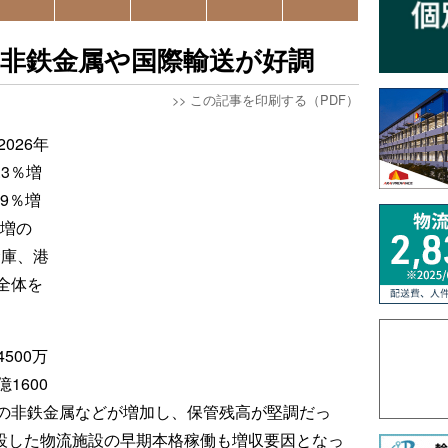
、非鉄金属や国際輸送が好調
>>
この記事を印刷する（PDF）
026年
3％増
.9％増
％増の
倉庫、港
全体を
500万
1600
の非鉄金属などが増加し、保管残高が堅調だっ
開設した物流施設の早期本格稼働も増収要因となっ