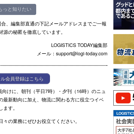
もっと知りたい
場合、編集部直通の下記メールアドレスまでご一報
材源の秘匿を徹底しています。
LOGISTICS TODAY編集部
メール：support@logi-today.com
ール会員登録はこちら
ール会員向けに、朝刊（平日7時）・夕刊（16時）のニュ
の最新動向に加え、物流に関わる方に役立つイベ
します。
日々の業務にぜひお役立てください。