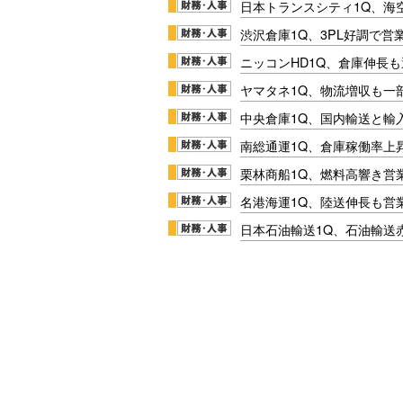
日本トランスシティ1Q、海
渋沢倉庫1Q、3PL好調で営
ニッコンHD1Q、倉庫伸長
ヤマタネ1Q、物流増収も一
中央倉庫1Q、国内輸送と輸
南総通運1Q、倉庫稼働率上
栗林商船1Q、燃料高響き営
名港海運1Q、陸送伸長も営業
日本石油輸送1Q、石油輸送