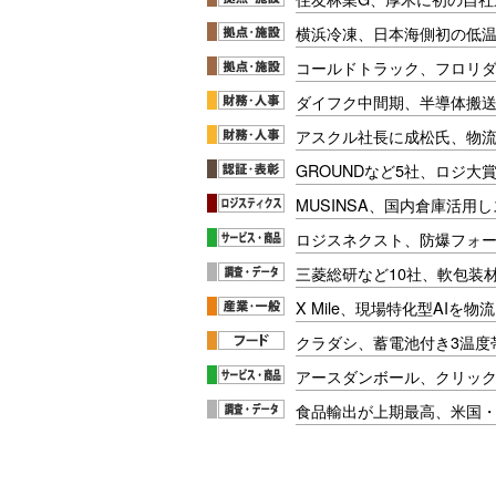
横浜冷凍、日本海側初の低
コールドトラック、フロリ
ダイフク中間期、半導体搬
アスクル社長に成松氏、物
GROUNDなど5社、ロジ大
MUSINSA、国内倉庫活用
ロジスネクスト、防爆フォ
三菱総研など10社、軟包装
X Mile、現場特化型AIを
クラダシ、蓄電池付き3温度
アースダンボール、クリッ
食品輸出が上期最高、米国