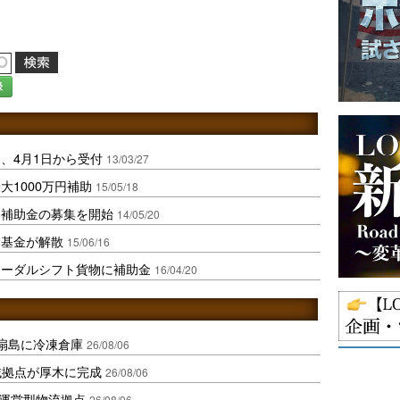
録
、4月1日から受付
13/03/27
1000万円補助
15/05/18
用補助金の募集を開始
14/05/20
金基金が解散
15/06/16
モーダルシフト貨物に補助金
16/04/20
扇島に冷凍倉庫
26/08/06
域拠点が厚木に完成
26/08/06
運営型物流拠点
26/08/06