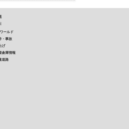
題
報
Pワールド
件・事故
上げ
着倉庫情報
速道路