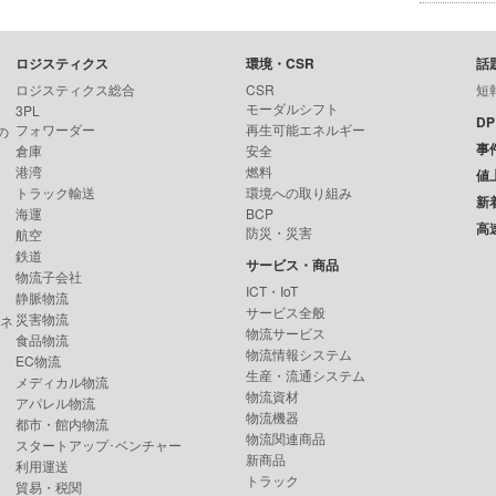
ロジスティクス
環境・CSR
話
ロジスティクス総合
CSR
短
モーダルシフト
3PL
D
フォワーダー
再生可能エネルギー
の
事
倉庫
安全
港湾
燃料
値
トラック輸送
環境への取り組み
新
海運
BCP
高
防災・災害
航空
鉄道
サービス・商品
物流子会社
ICT・IoT
静脈物流
サービス全般
災害物流
ンネ
物流サービス
食品物流
物流情報システム
EC物流
生産・流通システム
メディカル物流
物流資材
アパレル物流
物流機器
都市・館内物流
物流関連商品
スタートアップ･ベンチャー
新商品
利用運送
トラック
貿易・税関