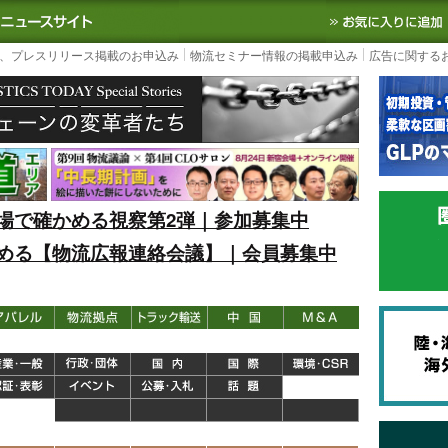
S TODAY｜国内最大の物流ニュースサイト
3PL, SCMなど国内外の最新の物流
、プレスリリース掲載のお申込み
物流セミナー情報の掲載申込み
広告に関する
場で確かめる視察第2弾｜参加募集中
める【物流広報連絡会議】｜会員募集中