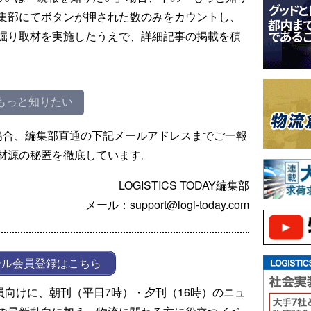
集部にてボタンが押された数のみをカウントし、
掘り取材を実施したうえで、詳細記事の掲載を積
もっと知りたい
場合、編集部直通の下記メールアドレスまでご一報
材源の秘匿を徹底しています。
LOGISTICS TODAY編集部
メール：support@logi-today.com
ール会員登録はこちら
ール会員向けに、朝刊（平日7時）・夕刊（16時）のニュ