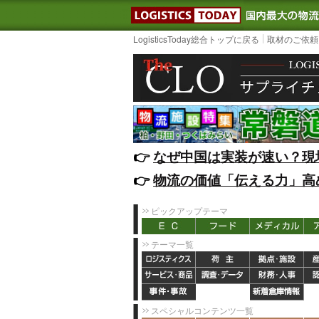
LOGISTIC
LogisticsToday総合トップに戻る
取材のご依頼
👉️
なぜ中国は実装が速い？現
👉️
物流の価値「伝える力」高
ピックアップテーマ
テーマ一覧
スペシャルコンテンツ一覧