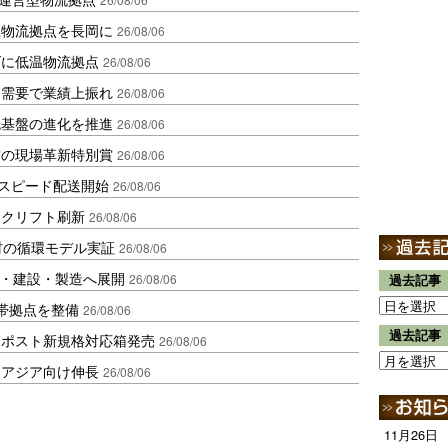
温物流拠点を長岡に
26/08/06
ダに低温物流拠点
26/08/06
送需要で業績上振れ
26/08/06
流基盤の進化を推進
26/08/06
賞の現場革新特別賞
26/08/06
しスピード配送開始
26/08/06
ークリフト刷新
26/08/06
材の循環モデル実証
26/08/06
物流・建設・製造へ展開
26/08/06
過去記事
帯拠点を整備
26/08/06
過去記事
クポスト新規格対応箱発売
26/08/06
・アジア向け伸長
26/08/06
11月26日