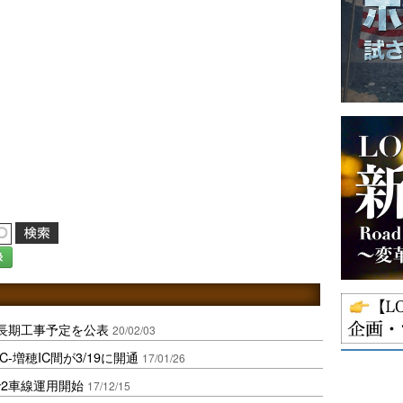
録
長期工事予定を公表
20/02/03
-増穂IC間が3/19に開通
17/01/26
で2車線運用開始
17/12/15