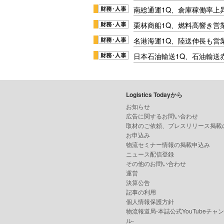
南総通運1Q、倉庫稼働率上
栗林商船1Q、燃料高響き営
名港海運1Q、陸送伸長も営業
日本石油輸送1Q、石油輸送
Logistics Todayから
お知らせ
広告に関するお問い合わせ
取材のご依頼、プレスリリース掲載
お申込み
物流セミナー情報の掲載申込み
ニュース配信登録
その他のお問い合わせ
運営
決算公告
記事の利用
個人情報保護方針
物流報道局-本誌公式YouTubeチャ
ル-