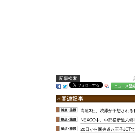
ニュース登
高速3社、渋滞が予想される
NEXCO中、中部横断道六郷IC
20日から圏央道八王子JCT