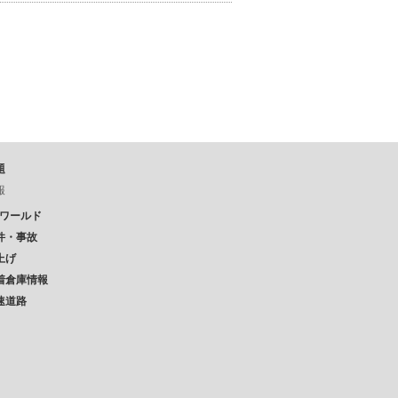
題
報
Pワールド
件・事故
上げ
着倉庫情報
速道路