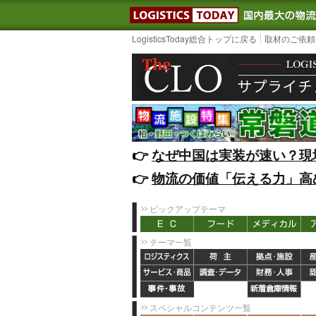
LOGISTIC
LogisticsToday総合トップに戻る
取材のご依頼
👉️
なぜ中国は実装が速い？現
👉️
物流の価値「伝える力」高
ピックアップテーマ
テーマ一覧
スペシャルコンテンツ一覧