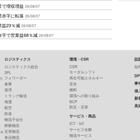
昇で増収増益
26/08/07
業赤字に転落
26/08/07
益23％減
26/08/07
赤字で営業益68％減
26/08/07
ロジスティクス
環境・CSR
話
ロジスティクス総合
CSR
短
モーダルシフト
3PL
D
フォワーダー
再生可能エネルギー
の
事
倉庫
安全
港湾
燃料
値
トラック輸送
環境への取り組み
新
海運
BCP
高
防災・災害
航空
鉄道
サービス・商品
物流子会社
ICT・IoT
静脈物流
サービス全般
災害物流
ンネ
物流サービス
食品物流