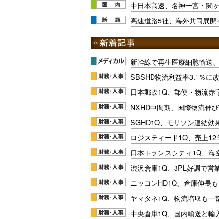
中日本高速、名神一宮・関
高速道路5社、海外共同展開へ
新幹線で再生医療細胞輸送
SBSHD物流利益率3.1％
日本郵政1Q、郵便・物流赤
NXHD中間期、国際物流伸び
SGHD1Q、モリソン連結効
ロジスティード1Q、売上1
日本トランスシティ1Q、海
渋沢倉庫1Q、3PL好調で営
ニッコンHD1Q、倉庫伸長
ヤマタネ1Q、物流増収も一
中央倉庫1Q、国内輸送と輸