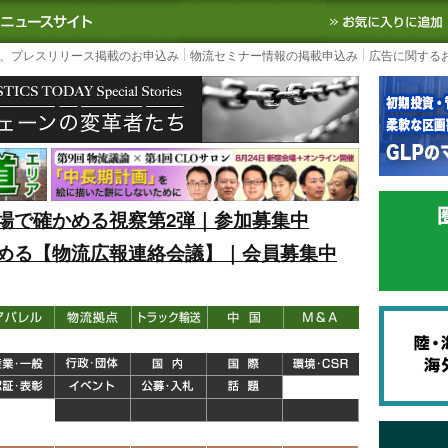
S TODAY｜国内最大の物流ニュースサイト
3PL, SCMなど国内外の最新の物流
、プレスリリース掲載のお申込み
物流セミナー情報の掲載申込み
広告に関する
場で確かめる視察第2弾｜参加募集中
める【物流広報連絡会議】｜会員募集中