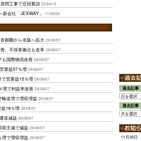
ヶ原間工事で迂回要請
22/04/15
新会社「JEXWAY」
11/09/05
、首都圏から名阪へ拡大
26/08/07
に改善、不採算拠点も改革
26/08/07
字も国際物流改善
26/08/07
営業益57％増
26/08/07
果で営業益15％増
26/08/07
2％増で利益率改善
過去記事
26/08/07
空輸送増で増収増益
26/08/07
過去記事
業益18％増
26/08/07
も運送減益
26/08/07
部荷主減で減益
26/08/07
入増で増収増益
11月26日
26/08/07