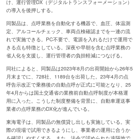
け、運行管理DX（デジタルトランスフォーメーション）
の導入を後押しする。
同製品は、点呼業務を自動化する機器で、血圧、体温測
定、アルコールチェック、車両点検確認までを一連の流
れで実施できる。PC不要で、電源を入れるだけで運用で
きる点も特徴としている。深夜や早朝を含む点呼業務の
省人化を支援し、運行管理者の負担軽減につなげる。
同社によると、同製品は2023年8月の出荷開始から26年5
月末までに、728社、1189台を出荷した。23年4月の点
呼告示改正で乗務後の自動点呼が正式に可能となり、25
年4月からは国土交通省の業務前自動点呼制度が本格運
用に入った。こうした制度整備を背景に、自動車運送事
業者の点呼業務のDX化が進んでいる。
東海電子は、同製品の無償貸し出しも実施している。実
際の現場で試用できるようにし、事業者の運用に合うか
を確認しやすくする。また、法令で認められた遠隔地で