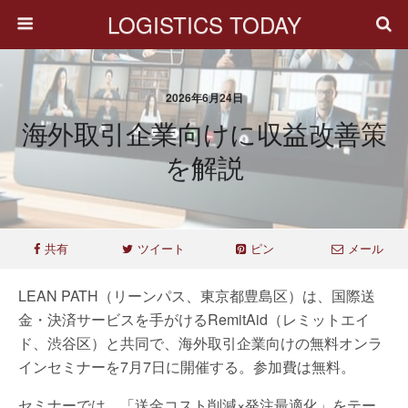
LOGISTICS TODAY
2026年6月24日
海外取引企業向けに収益改善策
を解説
共有
ツイート
ピン
メール
LEAN PATH（リーンパス、東京都豊島区）は、国際送
金・決済サービスを手がけるRemitAid（レミットエイ
ド、渋谷区）と共同で、海外取引企業向けの無料オンラ
インセミナーを7月7日に開催する。参加費は無料。
セミナーでは、「送金コスト削減×発注最適化」をテー