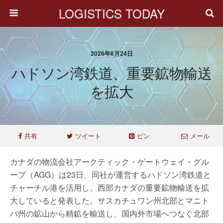
LOGISTICS TODAY
2026年6月24日
ハドソン湾鉄道、重要鉱物輸送
を拡大
共有
ツイート
ピン
メール
カナダの物流会社アークティック・ゲートウェイ・グル
ープ（AGG）は23日、同社が運営するハドソン湾鉄道と
チャーチル港を活用し、西部カナダの重要鉱物輸送を拡
大していると発表した。サスカチュワン州北部とマニト
バ州の鉱山から精鉱を輸送し、国内外市場へつなぐ北部