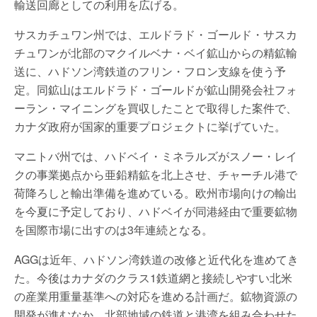
輸送回廊としての利用を広げる。
サスカチュワン州では、エルドラド・ゴールド・サスカ
チュワンが北部のマクイルベナ・ベイ鉱山からの精鉱輸
送に、ハドソン湾鉄道のフリン・フロン支線を使う予
定。同鉱山はエルドラド・ゴールドが鉱山開発会社フォ
ーラン・マイニングを買収したことで取得した案件で、
カナダ政府が国家的重要プロジェクトに挙げていた。
マニトバ州では、ハドベイ・ミネラルズがスノー・レイ
クの事業拠点から亜鉛精鉱を北上させ、チャーチル港で
荷降ろしと輸出準備を進めている。欧州市場向けの輸出
を今夏に予定しており、ハドベイが同港経由で重要鉱物
を国際市場に出すのは3年連続となる。
AGGは近年、ハドソン湾鉄道の改修と近代化を進めてき
た。今後はカナダのクラス1鉄道網と接続しやすい北米
の産業用重量基準への対応を進める計画だ。鉱物資源の
開発が進むなか、北部地域の鉄道と港湾を組み合わせた