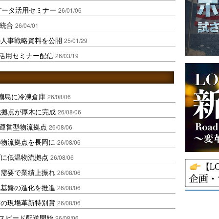
データ活用セミナー
26/01/06
を統合
26/04/01
の人事戦略資料を公開
25/01/29
活用セミナー配信
26/03/19
扇島に冷凍倉庫
26/08/06
域拠点が厚木に完成
26/08/06
運営型物流拠点
26/08/06
温物流拠点を長岡に
26/08/06
ダに低温物流拠点
26/08/06
送需要で業績上振れ
26/08/06
流基盤の進化を推進
26/08/06
賞の現場革新特別賞
26/08/06
しスピード配送開始
26/08/06