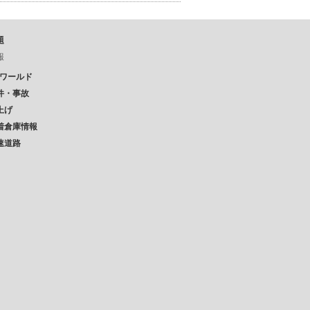
題
報
Pワールド
件・事故
上げ
着倉庫情報
速道路