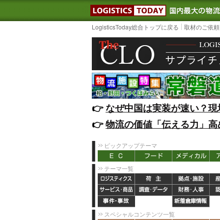
LOGISTIC
LogisticsToday総合トップに戻る
取材のご依頼
👉️
なぜ中国は実装が速い？現
👉️
物流の価値「伝える力」高
ピックアップテーマ
テーマ一覧
スペシャルコンテンツ一覧