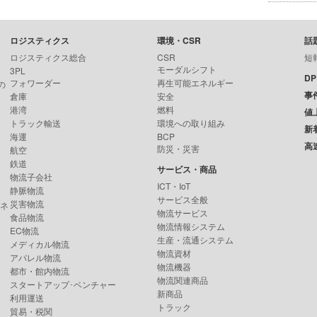
ロジスティクス
環境・CSR
話
ロジスティクス総合
CSR
短
モーダルシフト
3PL
D
フォワーダー
再生可能エネルギー
の
事
倉庫
安全
港湾
燃料
値
トラック輸送
環境への取り組み
新
海運
BCP
高
防災・災害
航空
鉄道
サービス・商品
物流子会社
ICT・IoT
静脈物流
サービス全般
災害物流
ンネ
物流サービス
食品物流
物流情報システム
EC物流
生産・流通システム
メディカル物流
物流資材
アパレル物流
物流機器
都市・館内物流
物流関連商品
スタートアップ･ベンチャー
新商品
利用運送
トラック
貿易・税関