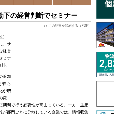
動下の経営判断でセミナー
>>
この記事を印刷する（PDF）
区）
に、サ
な経営
セミナ
無料。
や追加
が自ら
化が増
の変
短期間で行う必要性が高まっている。一方、生産
報が部門ごとに分散している企業では、情報収集