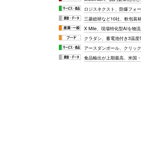
ロジスネクスト、防爆フォ
三菱総研など10社、軟包装
X Mile、現場特化型AIを
クラダシ、蓄電池付き3温度
アースダンボール、クリッ
食品輸出が上期最高、米国