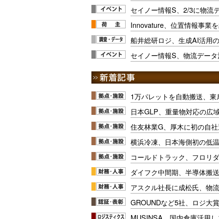
セイノー情報S、2/3に物流
Innovature、位置情報事業
船井総研ロジ、生成AI活用
セイノー情報S、物流データ
1万パレットを自動搬送、東
日本GLP、重量物対応の広
住友林業G、厚木に初の自社
横浜冷凍、日本海側初の低
コールドトラック、フロリ
ダイフク中間期、半導体搬
アスクル社長に成松氏、物
GROUNDなど5社、ロジ大
MUSINSA、国内倉庫活用