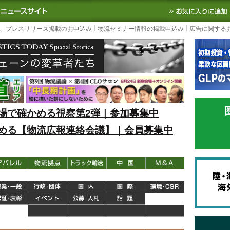
S TODAY｜国内最大の物流ニュースサイト
3PL, SCMなど国内外の最新の物流
、プレスリリース掲載のお申込み
物流セミナー情報の掲載申込み
広告に関する
場で確かめる視察第2弾｜参加募集中
める【物流広報連絡会議】｜会員募集中