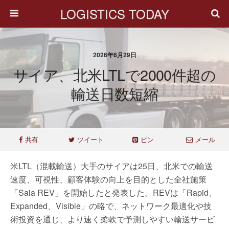
LOGISTICS TODAY
2026年6月29日
サイア、北米LTLで2000件超の
輸送日数短縮
共有
ツイート
ピン
メール
米LTL（混載輸送）大手のサイアは25日、北米での輸送
速度、可視性、顧客体験の向上を目的とした全社施策
「Saia REV」を開始したと発表した。REVは「Rapid、
Expanded、Visible」の略で、ネットワーク最適化や技
術投資を通じ、より速く柔軟で予測しやすい輸送サービ