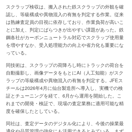
スクラップ検収は、搬入された鉄スクラップの外観を確
認し、等級構成や異物混入の有無を判定する作業。従来
は熟練査定員の目視に依存しており、作業負荷が高いこ
とに加え、判定にばらつきが出やすい課題があった。鉄
鋼各社がカーボンニュートラル対応でスクラップ使用量
を増やすなか、受入処理能力の向上や省力化も重要にな
っている。
同技術は、スクラップの荷降ろし時にトラックの荷台を
自動撮影し、画像データをもとにAI（人工知能）がスク
ラップの等級構成や異物混入の有無を判定する。JFEス
チールは2026年4月に仙台製造所へ導入し、実機での検
証とチューニングを経て、6月から運用を開始した。こ
れまでの開発・検証で、現場の査定業務に適用可能な精
度を確保したとしている。
同社は、査定データのデジタル化により、今後の操業最
適化や品質管理の強化にも活用できるとみている。まず