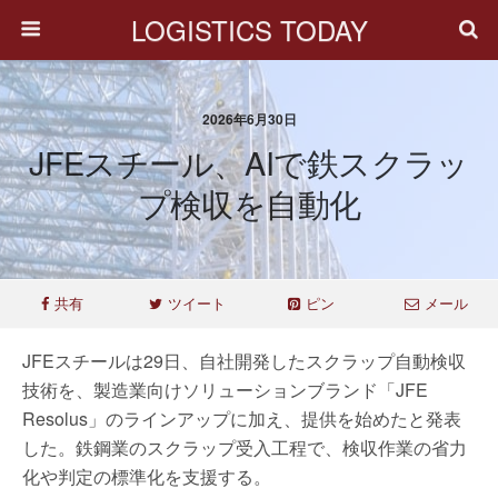
LOGISTICS TODAY
2026年6月30日
JFEスチール、AIで鉄スクラッ
プ検収を自動化
共有
ツイート
ピン
メール
JFEスチールは29日、自社開発したスクラップ自動検収
技術を、製造業向けソリューションブランド「JFE
Resolus」のラインアップに加え、提供を始めたと発表
した。鉄鋼業のスクラップ受入工程で、検収作業の省力
化や判定の標準化を支援する。