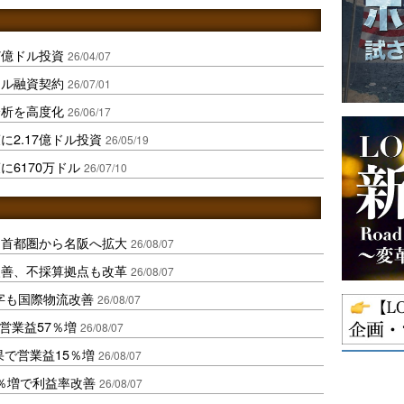
7億ドル投資
26/04/07
ドル融資契約
26/07/01
分析を高度化
26/06/17
2.17億ドル投資
26/05/19
6170万ドル
26/07/10
、首都圏から名阪へ拡大
26/08/07
に改善、不採算拠点も改革
26/08/07
字も国際物流改善
26/08/07
営業益57％増
26/08/07
果で営業益15％増
26/08/07
2％増で利益率改善
26/08/07