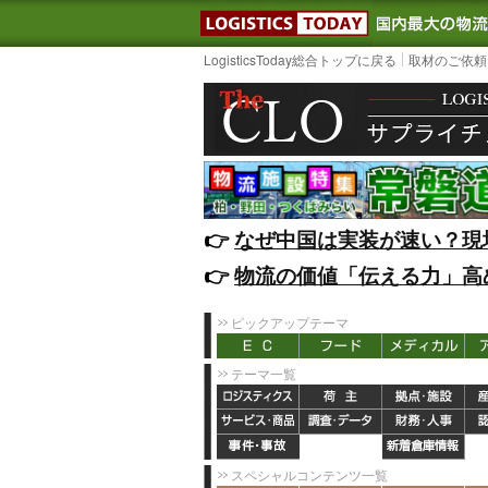
LOGISTIC
LogisticsToday総合トップに戻る
取材のご依頼
👉️
なぜ中国は実装が速い？現
👉️
物流の価値「伝える力」高
ピックアップテーマ
テーマ一覧
スペシャルコンテンツ一覧