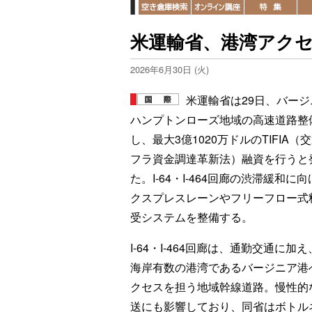
米運輸省、港湾アクセ
2026年6月30日 (火)
米運輸省は29日、バージ
ハンプトンローズ地域の高速道路整
し、最大3億1020万ドルのTIFIA（
フラ資金調達革新法）融資を行うと
た。I-64・I-464回廊の渋滞緩和に
クスプレスレーンやフリーフロー式
受システムを整備する。
I-64・I-464回廊は、通勤交通に加
海岸有数の港湾であるバージニア港
クセスを担う地域幹線道路。慢性的
送にも影響しており、同省はボトル