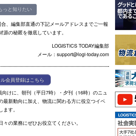
もっと知りたい
場合、編集部直通の下記メールアドレスまでご一報
材源の秘匿を徹底しています。
LOGISTICS TODAY編集部
メール：support@logi-today.com
ール会員登録はこちら
ール会員向けに、朝刊（平日7時）・夕刊（16時）のニュ
の最新動向に加え、物流に関わる方に役立つイベ
します。
日々の業務にぜひお役立てください。