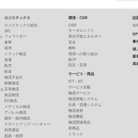
ロジスティクス
環境・CSR
話
ロジスティクス総合
CSR
短
モーダルシフト
3PL
D
フォワーダー
再生可能エネルギー
の
事
倉庫
安全
港湾
燃料
値
トラック輸送
環境への取り組み
新
海運
BCP
高
防災・災害
航空
鉄道
サービス・商品
物流子会社
ICT・IoT
静脈物流
サービス全般
災害物流
ンネ
物流サービス
食品物流
物流情報システム
EC物流
生産・流通システム
メディカル物流
物流資材
アパレル物流
物流機器
都市・館内物流
物流関連商品
スタートアップ･ベンチャー
新商品
利用運送
トラック
貿易・税関