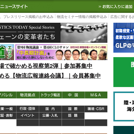
S TODAY｜国内最大の物流ニュースサイト
3PL, SCMなど国内外の最新の物流
、プレスリリース掲載のお申込み
物流セミナー情報の掲載申込み
広告に関する
場で確かめる視察第2弾｜参加募集中
める【物流広報連絡会議】｜会員募集中