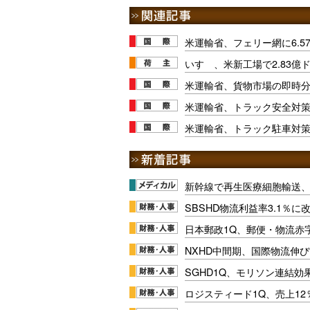
米運輸省、フェリー網に6.5
いすゞ、米新工場で2.83億
米運輸省、貨物市場の即時
米運輸省、トラック安全対策に
米運輸省、トラック駐車対策に
新幹線で再生医療細胞輸送
SBSHD物流利益率3.1％
日本郵政1Q、郵便・物流赤
NXHD中間期、国際物流伸び
SGHD1Q、モリソン連結効
ロジスティード1Q、売上1