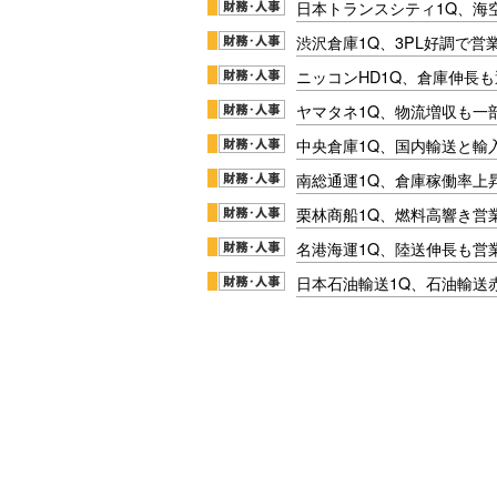
日本トランスシティ1Q、海
渋沢倉庫1Q、3PL好調で営
ニッコンHD1Q、倉庫伸長
ヤマタネ1Q、物流増収も一
中央倉庫1Q、国内輸送と輸
南総通運1Q、倉庫稼働率上
栗林商船1Q、燃料高響き営
名港海運1Q、陸送伸長も営業
日本石油輸送1Q、石油輸送