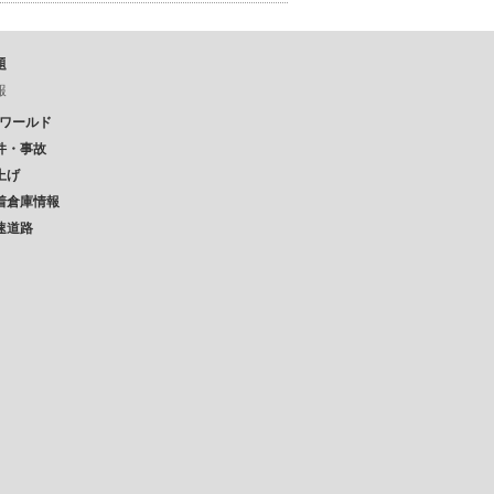
題
報
Pワールド
件・事故
上げ
着倉庫情報
速道路