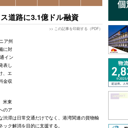
ス道路に3.1億ドル融資
>>
この記事を印刷する（PDF）
ニア州
備に対
交通イン
発表し
向け、エ
料金収
え、米東
へのア
な渋滞は日常交通だけでなく、港湾関連の貨物輸
ネック解消を目的に支援する。