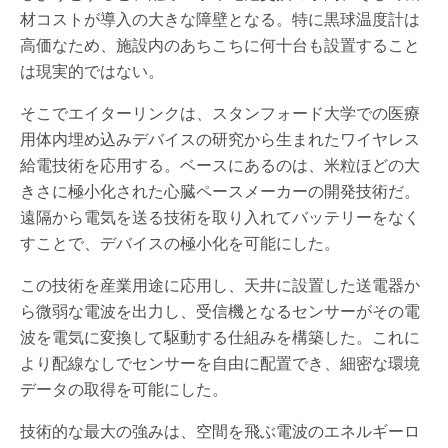
材コストが導入の大きな障壁となる。特に黒球温度計は
高価なため、施設内のあちこちに何十台も設置すること
は現実的ではない。
そこでエイターリンクは、スタンフォード大学での医療
用体内埋め込みデバイスの研究から生まれたワイヤレス
給電技術を応用する。ベースにあるのは、米粒ほどの大
きさに極小化された心臓ペースメーカーの開発技術だ。
遠隔から電気を送る技術を取り入れてバッテリーをなく
すことで、デバイスの極小化を可能にした。
この技術を産業用途に応用し、天井に設置した送電器か
ら微弱な電波を出力し、受信機となるセンサーがその電
波を電気に変換して駆動する仕組みを構築した。これに
より配線なしでセンサーを自由に配置でき、細密な環境
データの取得を可能にした。
技術的な最大の強みは、空間を飛ぶ電波のエネルギーロ