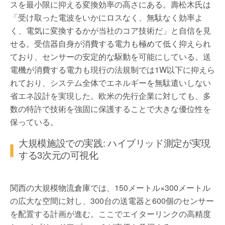
スを最小限に抑える変換効率の高さにある。壽松木氏は
「受け取った電波をいかにロスなく、無駄なく効率よ
く、電気に変換するかが当社のコア技術だ」と自信を見
せる。受信器自身が消費する電力も極めて低く抑えられ
ており、センサーの安定的な駆動を可能にしている。送
電機が消費する電力も現行の法規制では1W以下に抑えら
れており、システム全体でエネルギーを無駄遣いしない
省エネ設計を実現した。欧米の先行企業に対しても、多
数の特許で技術を強固に保護することで大きな優位性を
保っている。
大規模施設での実践: ハイブリッド測定が実現
する3次元の可視化
関西の大規模物流倉庫では、150メートル×300メートル
の広大な空間に対し、300台の送電器と600個のセンサー
を配置する計画が進む。ここでエイターリンクの高精度