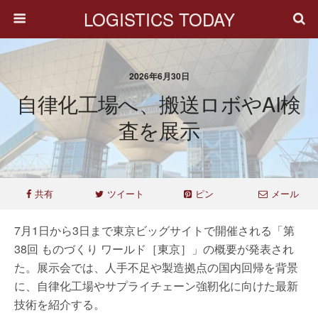
LOGISTICS TODAY
2026年6月30日
自律化工場へ、搬送ロボやAI検
査を展示
共有
ツイート
ピン
メール
7月1日から3日まで東京ビッグサイトで開催される「第
38回 ものづくり ワールド［東京］」の概要が発表され
た。展示会では、人手不足や製造拠点の国内回帰を背景
に、自律化工場やサプライチェーン強靭化に向けた最新
技術を紹介する。