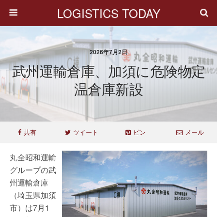
LOGISTICS TODAY
2026年7月2日
武州運輸倉庫、加須に危険物定
温倉庫新設
共有
ツイート
ピン
メール
丸全昭和運輸
グループの武
州運輸倉庫
（埼玉県加須
市）は7月1