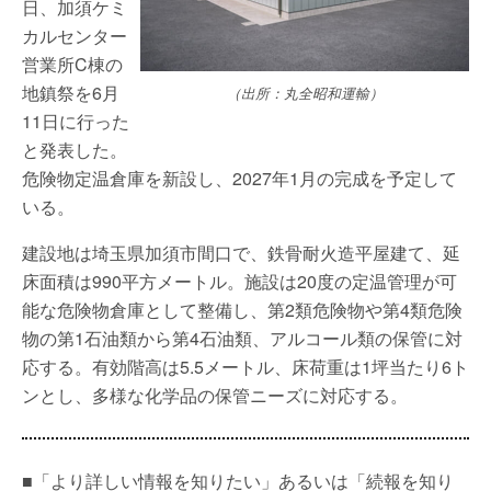
日、加須ケミ
カルセンター
営業所C棟の
地鎮祭を6月
（出所：丸全昭和運輸）
11日に行った
と発表した。
危険物定温倉庫を新設し、2027年1月の完成を予定して
いる。
建設地は埼玉県加須市間口で、鉄骨耐火造平屋建て、延
床面積は990平方メートル。施設は20度の定温管理が可
能な危険物倉庫として整備し、第2類危険物や第4類危険
物の第1石油類から第4石油類、アルコール類の保管に対
応する。有効階高は5.5メートル、床荷重は1坪当たり6ト
ンとし、多様な化学品の保管ニーズに対応する。
■「より詳しい情報を知りたい」あるいは「続報を知り