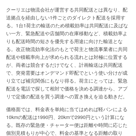
クーリエは物流会社が運営する共同配送とは異なり、配
送拠点を経由しない1件ごとのダイレクト配送を採用す
る。1台1荷主の輸送のため積載効率は共同配送に及ばな
い一方、緊急配送や店舗間の在庫移動など、積載効率よ
りも配送時間の短さを優先する用途に向けた輸送とな
る。改正物流効率化法のもとで荷主と物流事業者に共同
配送や積載率向上が求められる流れとは対極に位置する
が、両者は競合するだけでなく、計画輸送は共同配送
で、突発需要はオンデマンド即配でという使い分けが成
り立てば補完関係にもなり得る。荷主にとっては、緊急
配送を電話で探して相対で価格を決める調達から、アプ
リで定価の配送を買う調達への置き換えを迫る動きだ。
価格面では、料金表を単純に当てはめれば軽バンによる
10kmの配送は1990円、20kmで2990円という計算にな
る。既存の緊急便・チャーター便は距離や時間に応じた
個別見積もりが中心で、料金の基準となる距離の取り