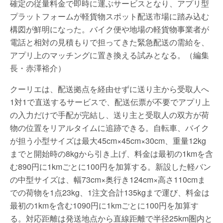
確定の従量料金で即時に運ぶサービスとなり、アプリ型
プラットフォームが軽貨物スポット配送市場に踏み込む
構図が鮮明になった。バイク便や地場の軽貨物事業者が
電話と相対の見積もりで担ってきた緊急配送の需給を、
アプリ上のマッチングに置き換える試みとなる。（編集
長・赤澤裕介）
クーリエは、配送拠点を経由せずに送り主から受取人へ
1対1で直送するサービスで、配送伝票が不要でアプリ上
の入力だけで手配が完結し、送り主と受取人の双方が荷
物の位置をリアルタイムに追跡できる。自転車、バイク
が担う小型サイズは最大45cm×45cm×30cm、重量12kg
までと開始時の8kgから引き上げ、料金は最初の1kmを含
む890円に1kmごとに100円を加算する。新設した軽バン
の中型サイズは、幅73cm×奥行き124cm×高さ110cmま
での荷物を1点23kg、1注文合計135kgまで運び、料金は
最初の1kmを含む1090円に1kmごとに100円を加算す
る。対応距離は発送地点から直線距離で半径25km圏内と