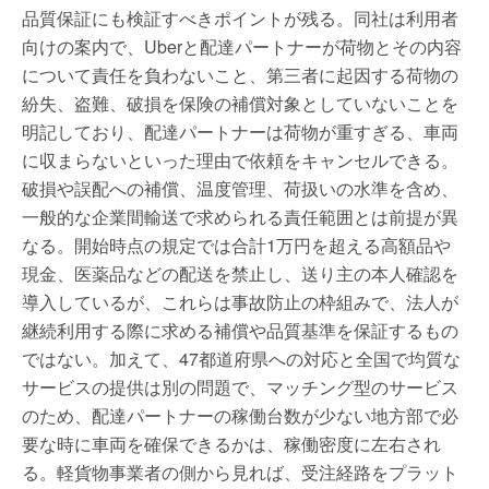
品質保証にも検証すべきポイントが残る。同社は利用者
向けの案内で、Uberと配達パートナーが荷物とその内容
について責任を負わないこと、第三者に起因する荷物の
紛失、盗難、破損を保険の補償対象としていないことを
明記しており、配達パートナーは荷物が重すぎる、車両
に収まらないといった理由で依頼をキャンセルできる。
破損や誤配への補償、温度管理、荷扱いの水準を含め、
一般的な企業間輸送で求められる責任範囲とは前提が異
なる。開始時点の規定では合計1万円を超える高額品や
現金、医薬品などの配送を禁止し、送り主の本人確認を
導入しているが、これらは事故防止の枠組みで、法人が
継続利用する際に求める補償や品質基準を保証するもの
ではない。加えて、47都道府県への対応と全国で均質な
サービスの提供は別の問題で、マッチング型のサービス
のため、配達パートナーの稼働台数が少ない地方部で必
要な時に車両を確保できるかは、稼働密度に左右され
る。軽貨物事業者の側から見れば、受注経路をプラット