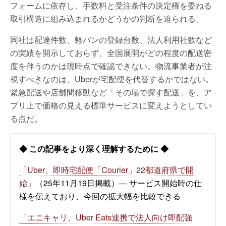
フォームに依存し、手数料と受注条件の決定権を委ねる
取引構造に組み込まれるかどうかの判断を迫られる。
同社は配達件数、軽バンの登録台数、法人利用社数など
の実績を開示しておらず、全国展開がどの程度の配送密
度を伴うのかは現時点で確認できない。物流事業者が注
視すべきなのは、Uberが宅配便を代替するかではない。
緊急配送や店舗間移動など「その場で探す配送」を、ア
プリ上で価格の見える標準サービスに変えようとしてい
る点だ。
◆ この記事をより深く理解するために ◆
「Uber、即時宅配便「Courier」22都道府県で開
始」
（25年11月19日掲載）― サービス開始時の仕
様を伝えており、今回の拡大幅を比較できる
「エニキャリ、Uber Eats連携で法人向け即配強