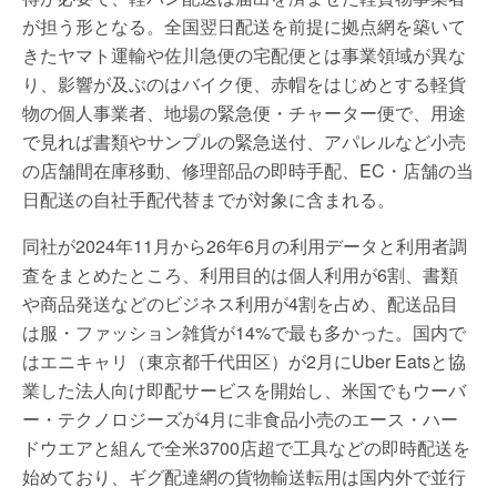
が担う形となる。全国翌日配送を前提に拠点網を築いて
きたヤマト運輸や佐川急便の宅配便とは事業領域が異な
り、影響が及ぶのはバイク便、赤帽をはじめとする軽貨
物の個人事業者、地場の緊急便・チャーター便で、用途
で見れば書類やサンプルの緊急送付、アパレルなど小売
の店舗間在庫移動、修理部品の即時手配、EC・店舗の当
日配送の自社手配代替までが対象に含まれる。
同社が2024年11月から26年6月の利用データと利用者調
査をまとめたところ、利用目的は個人利用が6割、書類
や商品発送などのビジネス利用が4割を占め、配送品目
は服・ファッション雑貨が14%で最も多かった。国内で
はエニキャリ（東京都千代田区）が2月にUber Eatsと協
業した法人向け即配サービスを開始し、米国でもウーバ
ー・テクノロジーズが4月に非食品小売のエース・ハー
ドウエアと組んで全米3700店超で工具などの即時配送を
始めており、ギグ配達網の貨物輸送転用は国内外で並行