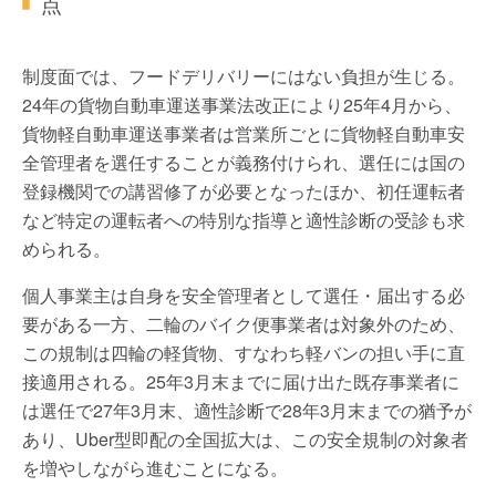
点
制度面では、フードデリバリーにはない負担が生じる。
24年の貨物自動車運送事業法改正により25年4月から、
貨物軽自動車運送事業者は営業所ごとに貨物軽自動車安
全管理者を選任することが義務付けられ、選任には国の
登録機関での講習修了が必要となったほか、初任運転者
など特定の運転者への特別な指導と適性診断の受診も求
められる。
個人事業主は自身を安全管理者として選任・届出する必
要がある一方、二輪のバイク便事業者は対象外のため、
この規制は四輪の軽貨物、すなわち軽バンの担い手に直
接適用される。25年3月末までに届け出た既存事業者に
は選任で27年3月末、適性診断で28年3月末までの猶予が
あり、Uber型即配の全国拡大は、この安全規制の対象者
を増やしながら進むことになる。