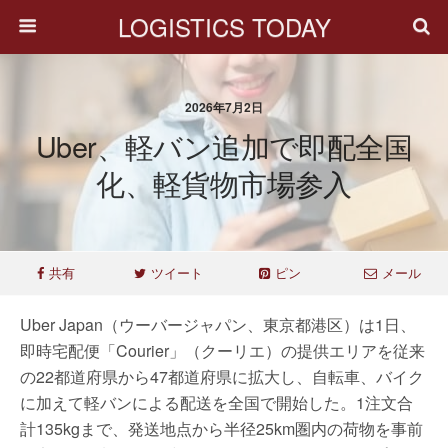
LOGISTICS TODAY
2026年7月2日
Uber、軽バン追加で即配全国
化、軽貨物市場参入
共有
ツイート
ピン
メール
Uber Japan（ウーバージャパン、東京都港区）は1日、
即時宅配便「Courier」（クーリエ）の提供エリアを従来
の22都道府県から47都道府県に拡大し、自転車、バイク
に加えて軽バンによる配送を全国で開始した。1注文合
計135kgまで、発送地点から半径25km圏内の荷物を事前