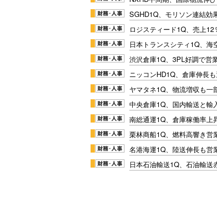
SGHD1Q、モリソン連結効
ロジスティード1Q、売上1
日本トランスシティ1Q、海
渋沢倉庫1Q、3PL好調で営
ニッコンHD1Q、倉庫伸長
ヤマタネ1Q、物流増収も一
中央倉庫1Q、国内輸送と輸
南総通運1Q、倉庫稼働率上
栗林商船1Q、燃料高響き営
名港海運1Q、陸送伸長も営業
日本石油輸送1Q、石油輸送