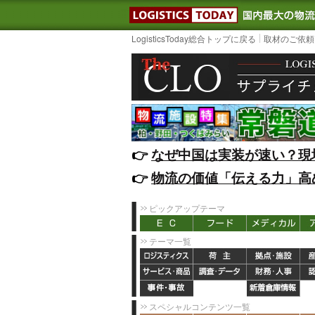
LOGISTIC
LogisticsToday総合トップに戻る
取材のご依頼
👉️
なぜ中国は実装が速い？現
👉️
物流の価値「伝える力」高
ピックアップテーマ
テーマ一覧
スペシャルコンテンツ一覧