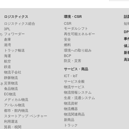
ロジスティクス
環境・CSR
話
ロジスティクス総合
CSR
短
モーダルシフト
3PL
D
フォワーダー
再生可能エネルギー
の
事
倉庫
安全
港湾
燃料
値
トラック輸送
環境への取り組み
新
海運
BCP
高
防災・災害
航空
鉄道
サービス・商品
物流子会社
ICT・IoT
静脈物流
サービス全般
災害物流
ンネ
物流サービス
食品物流
物流情報システム
EC物流
生産・流通システム
メディカル物流
物流資材
アパレル物流
物流機器
都市・館内物流
物流関連商品
スタートアップ･ベンチャー
新商品
利用運送
トラック
貿易・税関