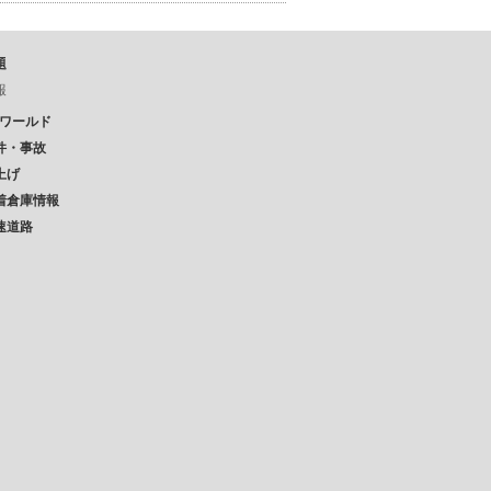
題
報
Pワールド
件・事故
上げ
着倉庫情報
速道路