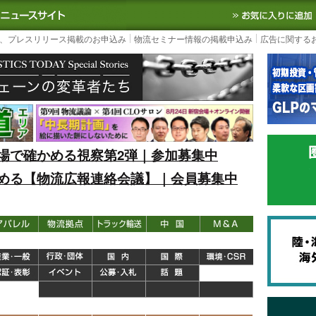
S TODAY｜国内最大の物流ニュースサイト
3PL, SCMなど国内外の最新の物流
、プレスリリース掲載のお申込み
物流セミナー情報の掲載申込み
広告に関する
場で確かめる視察第2弾｜参加募集中
める【物流広報連絡会議】｜会員募集中