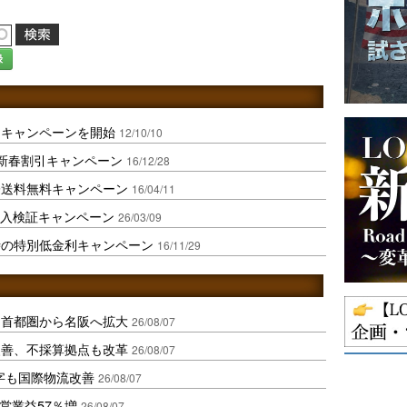
録
トキャンペーンを開始
12/10/10
新春割引キャンペーン
16/12/28
国際送料無料キャンペーン
16/04/11
」導入検証キャンペーン
26/03/09
時の特別低金利キャンペーン
16/11/29
、首都圏から名阪へ拡大
26/08/07
に改善、不採算拠点も改革
26/08/07
字も国際物流改善
26/08/07
営業益57％増
26/08/07