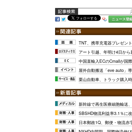
ニュース登
TNT、携帯充電器プレゼン
アート引越、年明け4日から
中国直輸入ECのCmallが
屋外自動搬送「eve auto
栗山自動車、トラック購入
新幹線で再生医療細胞輸送
SBSHD物流利益率3.1％
日本郵政1Q、郵便・物流赤
NXHD中間期、国際物流伸び