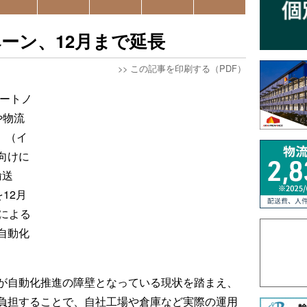
ンペーン、12月まで延長
>>
この記事を印刷する（PDF）
・オートノ
や物流
o」（イ
向けに
輸送
12月
による
自動化
が自動化推進の障壁となっている現状を踏まえ、
負担することで、自社工場や倉庫など実際の運用