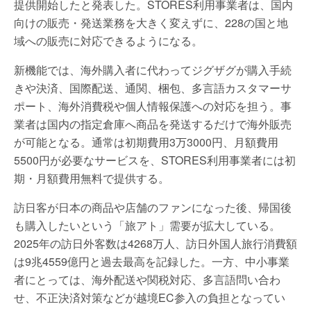
提供開始したと発表した。STORES利用事業者は、国内
向けの販売・発送業務を大きく変えずに、228の国と地
域への販売に対応できるようになる。
新機能では、海外購入者に代わってジグザグが購入手続
きや決済、国際配送、通関、梱包、多言語カスタマーサ
ポート、海外消費税や個人情報保護への対応を担う。事
業者は国内の指定倉庫へ商品を発送するだけで海外販売
が可能となる。通常は初期費用3万3000円、月額費用
5500円が必要なサービスを、STORES利用事業者には初
期・月額費用無料で提供する。
訪日客が日本の商品や店舗のファンになった後、帰国後
も購入したいという「旅アト」需要が拡大している。
2025年の訪日外客数は4268万人、訪日外国人旅行消費額
は9兆4559億円と過去最高を記録した。一方、中小事業
者にとっては、海外配送や関税対応、多言語問い合わ
せ、不正決済対策などが越境EC参入の負担となってい