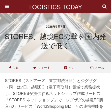
LOGISTICS TODAY
2026年7月7日
STORES、越境ECの壁を国内発
送で低く
共有
ツイート
ピン
メール
STORES（ストアーズ、東京都渋谷区）とジグザグ
（同）は7日、越境EC（電子商取引）領域で業務提携
し、STORESが提供するネットショップ作成サービス
「STORES ネットショップ」で、ジグザグの越境EC購
入代行サービス「WorldShopping BIZ」との連携機能を