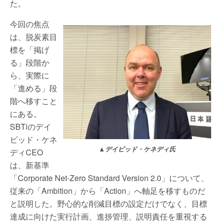
た。
今回の焦点
は、脱炭素目
標を「掲げ
る」段階か
ら、実際に
「進める」段
階へ移すこと
にある。
SBTiのデイ
ビッド・ケネ
▲デイビッド・ケネディ氏
ディCEO
は、新基準
「Corporate Net-Zero Standard Version 2.0」について、
従来の「Ambition」から「Action」へ軸足を移すものだ
と説明した。野心的な削減目標の設定だけでなく、目標
達成に向けた実行計画、進捗管理、説明責任を重視する