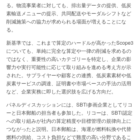
る。物流事業者に対しても、排出量データの提供、低炭
素輸送メニューの提示、共同配送やモーダルシフトなど
削減施策への協力が求められる場面が増えることにな
る。
新基準では、これまで算定のハードルが高かったScope3
についても、単純に完全な算定や一律の削減を求めるの
ではなく、重要性の高いカテゴリーを特定し、企業の影
響力や実行可能性に応じて取り組みを進める考え方が示
された。サプライヤーや顧客との連携、低炭素素材や低
炭素サービスの調達、証明書や市場ベースの手法の活用
など、企業実務に即した選択肢を広げる方向だ。
パネルディスカッションには、SBTi参画企業としてリコ
ーと日本郵船の担当者も参加した。リコーは、SBTi認定
への取り組みが社内の算定精度や目標管理の規律向上に
つながったと説明。日本郵船は、海運が燃料転換や代替
燃料の供給、コスト負担などで難度の高い分野であるこ