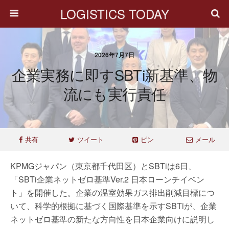
LOGISTICS TODAY
2026年7月7日
企業実務に即すSBTi新基準、物
流にも実行責任
共有
ツイート
ピン
メール
KPMGジャパン（東京都千代田区）とSBTiは6日、
「SBTi企業ネットゼロ基準Ver.2 日本ローンチイベン
ト」を開催した。企業の温室効果ガス排出削減目標につ
いて、科学的根拠に基づく国際基準を示すSBTiが、企業
ネットゼロ基準の新たな方向性を日本企業向けに説明し