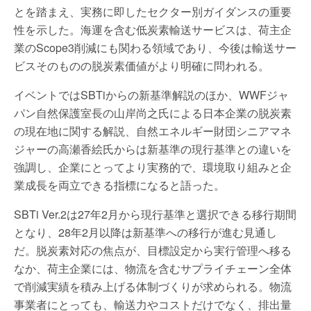
とを踏まえ、実務に即したセクター別ガイダンスの重要
性を示した。海運を含む低炭素輸送サービスは、荷主企
業のScope3削減にも関わる領域であり、今後は輸送サー
ビスそのものの脱炭素価値がより明確に問われる。
イベントではSBTiからの新基準解説のほか、WWFジャ
パン自然保護室長の山岸尚之氏による日本企業の脱炭素
の現在地に関する解説、自然エネルギー財団シニアマネ
ジャーの高瀬香絵氏からは新基準の現行基準との違いを
強調し、企業にとってより実務的で、環境取り組みと企
業成長を両立できる指標になると語った。
SBTi Ver.2は27年2月から現行基準と選択できる移行期間
となり、28年2月以降は新基準への移行が進む見通し
だ。脱炭素対応の焦点が、目標設定から実行管理へ移る
なか、荷主企業には、物流を含むサプライチェーン全体
で削減実績を積み上げる体制づくりが求められる。物流
事業者にとっても、輸送力やコストだけでなく、排出量