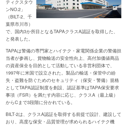
ティクスタウ
ンNO.2」
（BILT-2、千
葉県市川市）
で、国内3か所目となるTAPAクラスA認証を取得した、
と発表した。
TAPAは警備の専門家とハイテク・家電関係企業の警備担
当者が参画し、貨物輸送の安全性向上、高付加価値商品
の資産保全を目的として活動している非営利団体で、
1997年に米国で設立された。製品の輸送・保管中の紛
失・盗難を防ぐためのセキュリティ（保安・警備）規格
としてTAPA認証制度を創設、認証基準はTAPA保安要求
事項（FSR）を満たす内容に応じ、クラスA（最上級）
からCまで3段階に分かれている。
BILT-2は、クラスA認証を取得する前提で設計、建設して
おり、高度な保安・品質管理が求められるハイテク機