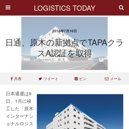
LOGISTICS TODAY
2014年7月10日
日通、原木の新拠点でTAPAクラ
スA認証を取得
共有
ツイート
ピン
メール
日本通運は9
日、1月に竣
工した「原木
インターナシ
ョナルロジス