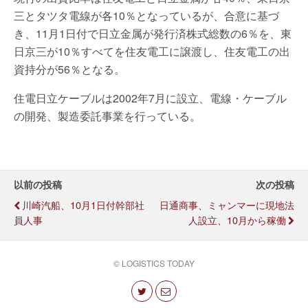
三とタツタ電線が各10％となっているが、合意に基づ
き、11月1日付で日立金属が発行済株式総数の6％を、東
日京三が10％すべてを住友電工に譲渡し、住友電工の出
資持分が56％となる。
住電日立ケーブルは2002年7月に設立、電線・ケーブル
の開発、製造委託事業を行っている。
以前の投稿
次の投稿
川崎汽船、10月1日付幹部社
日通商事、ミャンマーに現地法
員人事
人設立、10月から稼働
© LOGISTICS TODAY