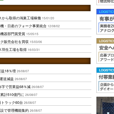
スから取得の鴻巣工場稼働
15/01/20
建機・日産のフォーク事業統合
12/08/02
流機器部門賞受賞
15/05/15
ーク販売会社を買収
15/03/06
ス羽生工場を取得
16/03/31
業益18％増
26/08/07
も運送減益
26/08/07
赤字で営業益68％減
26/08/07
累計510億円に
26/08/07
トラック60台
26/08/07
新設で管理機能集約
26/08/07