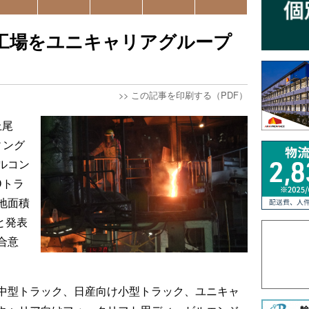
工場をユニキャリアグループ
>>
この記事を印刷する（PDF）
上尾
ィング
ルコン
Dトラ
地面積
と発表
合意
中型トラック、日産向け小型トラック、ユニキャ