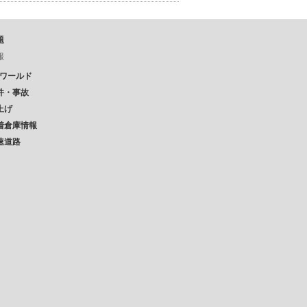
題
報
Pワールド
件・事故
上げ
着倉庫情報
速道路