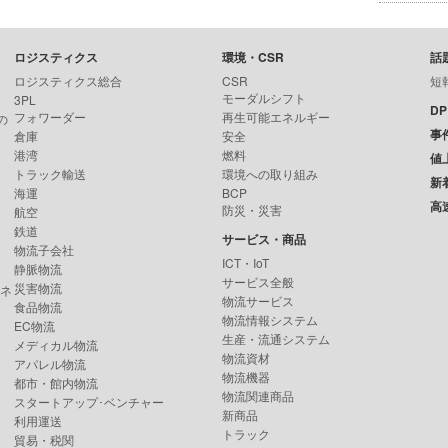
ロジスティクス
環境・CSR
話
ロジスティクス総合
CSR
短
モーダルシフト
3PL
D
フォワーダー
再生可能エネルギー
の
事
倉庫
安全
港湾
燃料
値
トラック輸送
環境への取り組み
新
海運
BCP
高
防災・災害
航空
鉄道
サービス・商品
物流子会社
ICT・IoT
静脈物流
サービス全般
災害物流
ンネ
物流サービス
食品物流
物流情報システム
EC物流
生産・流通システム
メディカル物流
物流資材
アパレル物流
物流機器
都市・館内物流
物流関連商品
スタートアップ･ベンチャー
新商品
利用運送
トラック
貿易・税関