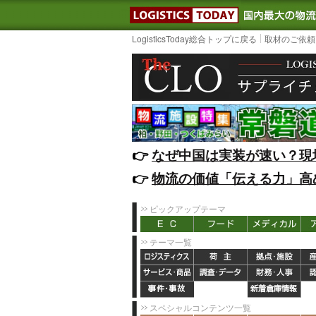
LOGISTIC
LogisticsToday総合トップに戻る
取材のご依頼
👉️
なぜ中国は実装が速い？現
👉️
物流の価値「伝える力」高
ピックアップテーマ
テーマ一覧
スペシャルコンテンツ一覧