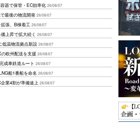
容器で保管・EC効率化
26/08/07
地で最後の物流開発
26/08/07
を拡張、B棟着工
26/08/07
、単価上昇で拡大続く
26/08/07
に低温物流拠点新設
26/08/07
Xの欧州配送を支援
26/08/07
に完成車鉄道ルート
26/08/07
LNG船1番船を命名
26/08/07
C企業4割が準備途上
26/08/07