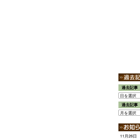
過去記事
過去記事
11月26日