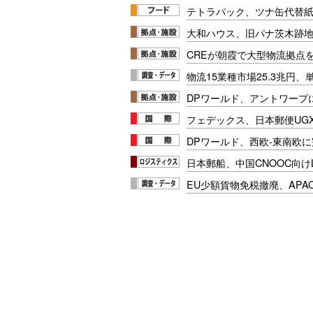
テトラパック、ツナ缶代替紙
大和ハウス、旧パナ茨木跡
CREが朝霞で大型物流拠点
物流15業種市場25.3兆円
DPワールド、アントワープ
フェデックス、日本郵便UG
DPワールド、西欧-東南欧
日本郵船、中国CNOOC向け
EU少額貨物免税撤廃、APA