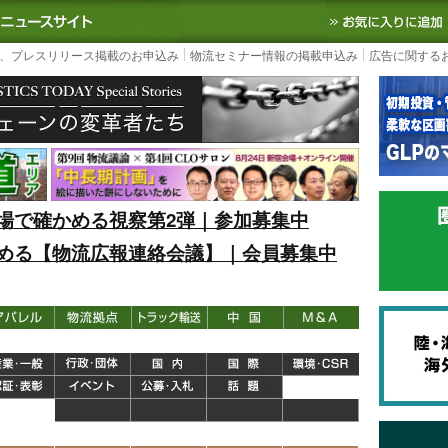
S TODAY｜国内最大の物流ニュースサイト
3PL, SCMなど国内外の最新の物流
、プレスリリース掲載のお申込み
物流セミナー情報の掲載申込み
広告に関する
場で確かめる視察第2弾｜参加募集中
める【物流広報連絡会議】｜会員募集中