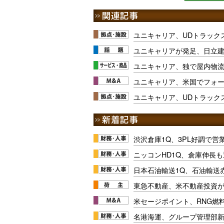
ユニキャリア、UDトラック
ユニキャリアが発足、日立
ユニキャリア、独で屋内物
ユニキャリア、米国でフォ
ユニキャリア、UDトラック
渋沢倉庫1Q、3PL好調で営
ニッコンHD1Q、倉庫伸長
日本石油輸送1Q、石油輸送
東急不動産、米不動産投資が
米セージポイント、RNG燃料
名港海運、グループ管理部