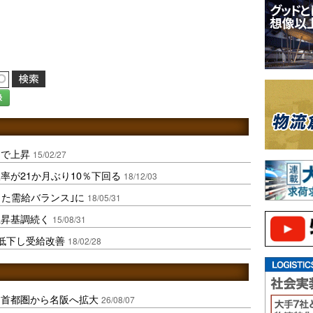
録
圏で上昇
15/02/27
率が21か月ぶり10％下回る
18/12/03
した需給バランス｣に
18/05/31
上昇基調続く
15/08/31
低下し受給改善
18/02/28
、首都圏から名阪へ拡大
26/08/07