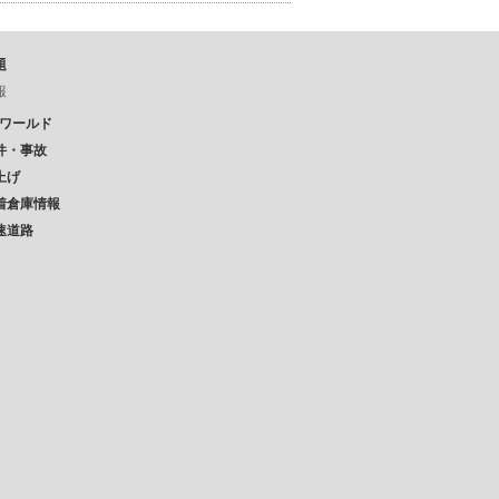
題
報
Pワールド
件・事故
上げ
着倉庫情報
速道路