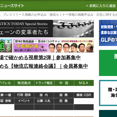
S TODAY｜国内最大の物流ニュースサイト
3PL, SCMなど国内外の最新の物流
、プレスリリース掲載のお申込み
物流セミナー情報の掲載申込み
広告に関する
場で確かめる視察第2弾｜参加募集中
める【物流広報連絡会議】｜会員募集中