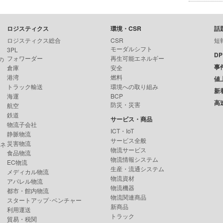
ロジスティクス
環境・CSR
話
ロジスティクス総合
CSR
短
モーダルシフト
3PL
D
フォワーダー
再生可能エネルギー
の
事
倉庫
安全
港湾
燃料
値
トラック輸送
環境への取り組み
新
海運
BCP
高
防災・災害
航空
鉄道
サービス・商品
物流子会社
ICT・IoT
静脈物流
サービス全般
災害物流
ンネ
物流サービス
食品物流
物流情報システム
EC物流
生産・流通システム
メディカル物流
物流資材
アパレル物流
物流機器
都市・館内物流
物流関連商品
スタートアップ･ベンチャー
新商品
利用運送
トラック
貿易・税関