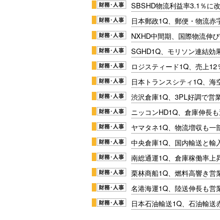
SBSHD物流利益率3.1％
日本郵政1Q、郵便・物流赤
NXHD中間期、国際物流伸び
SGHD1Q、モリソン連結効
ロジスティード1Q、売上1
日本トランスシティ1Q、海
渋沢倉庫1Q、3PL好調で営
ニッコンHD1Q、倉庫伸長
ヤマタネ1Q、物流増収も一
中央倉庫1Q、国内輸送と輸
南総通運1Q、倉庫稼働率上
栗林商船1Q、燃料高響き営
名港海運1Q、陸送伸長も営業
日本石油輸送1Q、石油輸送