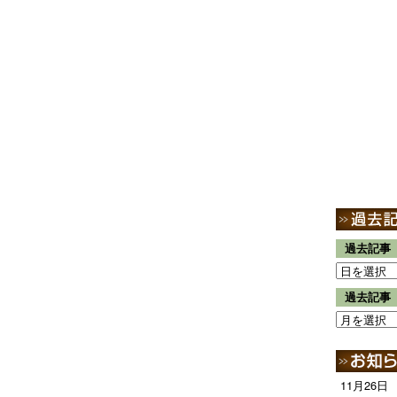
過去記事
過去記事
11月26日