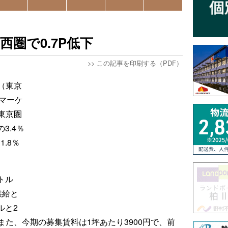
圏で0.7P低下
>>
この記事を印刷する（PDF）
（東京
マーケ
東京圏
3.4％
.8％
トル
供給と
ルと2
た、今期の募集賃料は1坪あたり3900円で、前