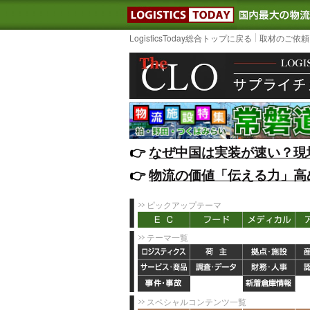
LOGISTIC
LogisticsToday総合トップに戻る
取材のご依頼
👉️
なぜ中国は実装が速い？現
👉️
物流の価値「伝える力」高
ピックアップテーマ
テーマ一覧
スペシャルコンテンツ一覧