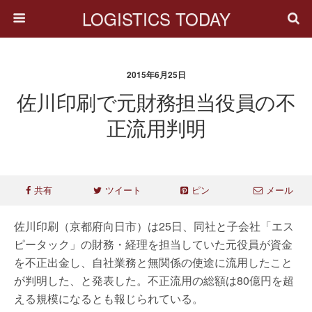
LOGISTICS TODAY
2015年6月25日
佐川印刷で元財務担当役員の不
正流用判明
共有
ツイート
ピン
メール
佐川印刷（京都府向日市）は25日、同社と子会社「エス
ピータック」の財務・経理を担当していた元役員が資金
を不正出金し、自社業務と無関係の使途に流用したこと
が判明した、と発表した。不正流用の総額は80億円を超
える規模になるとも報じられている。