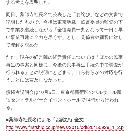
する考えを表明した。
同日、薬師寺社長名で公表した「お詫び」などの文書で
説明したもので、今後は東京地裁、監督委員の監督の下
で事業を継続しながら「全役職員一丸となって一日も早
い事業再建に全力を尽くす」とし、関係者や顧客に対し
て理解を求めた。
ただ、現在の経営陣の経営責任については「ほかの民事
再生の事案と同様に、今後の民事再生手続の中で調査が
行われる」との説明にとどまり、自ら何らかの対応を行
うことには言及しなかった。
債権者説明会は10月5日、東京都新宿区のベルサール新
宿セントラルパークイベントホールで14時から行われ
る。
■薬師寺社長名による「お詫び」全文
http://www.firstship.co.jp/news/2015/pdf/20150929_1_2.p