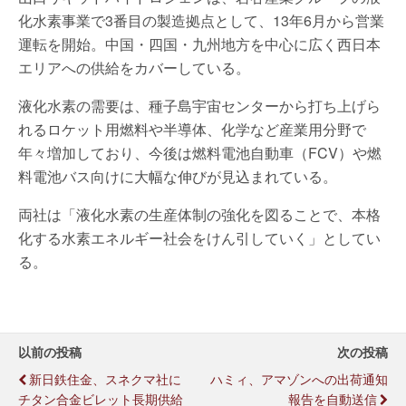
化水素事業で3番目の製造拠点として、13年6月から営業
運転を開始。中国・四国・九州地方を中心に広く西日本
エリアへの供給をカバーしている。
液化水素の需要は、種子島宇宙センターから打ち上げら
れるロケット用燃料や半導体、化学など産業用分野で
年々増加しており、今後は燃料電池自動車（FCV）や燃
料電池バス向けに大幅な伸びが見込まれている。
両社は「液化水素の生産体制の強化を図ることで、本格
化する水素エネルギー社会をけん引していく」としてい
る。
以前の投稿
次の投稿
新日鉄住金、スネクマ社に
ハミィ、アマゾンへの出荷通知
チタン合金ビレット長期供給
報告を自動送信