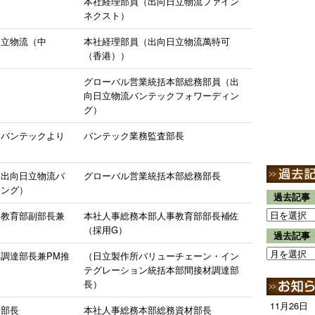
本社経理部員（出向日立物流ファイン
ネクスト）
日立物流（中
本社経理部員（出向日立物流萬特可
（香港））
グローバル営業統括本部総務部員（出
向日立物流バンテックフォワーディン
グ）
（バンテックより
バンテック業務監査部長
（出向日立物流バ
グローバル営業統括本部総務部長
ィング）
過去記事
事教育部副部長兼
本社人事総務本部人事教育部部長補佐
（採用G）
過去記事
調達部長兼PM推
（日立製作所バリューチェーン・イン
テグレーション統括本部間接材調達部
長）
11月26日
務部長
本社人事総務本部総務資材部長