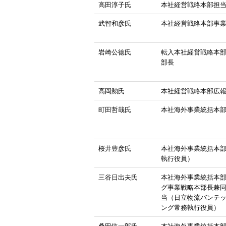
高田淳子氏
本社経営戦略本部担
武智和彦氏
本社経営戦略本部事
岩崎公徳氏
転入本社経営戦略本
部長
高岡勲氏
本社経営戦略本部広
町田哲哉氏
本社海外事業統括本
桜井豊彦氏
本社海外事業統括本
執行役員）
三谷日出夫氏
本社海外事業統括本
グ事業戦略本部長兼同
当（日立物流バンテ
ング常務執行役員）
桑田信一郎氏
本社海外事業統括本