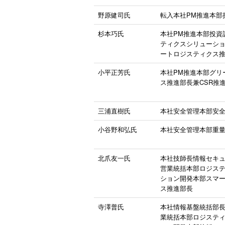
野原健司氏
転入本社PM推進本部
杉本巧氏
本社PM推進本部投資
ティクスシリューシ
ートロジスティクス推
小平正芳氏
本社PM推進本部グリ
ス推進部長兼CSR推
三浦直樹氏
本社安全管理本部安
小谷野和弘氏
本社安全管理本部重
北爪友一氏
本社技師長情報セキ
営業統括本部ロジス
ション開発本部スマ
ス推進部長
寺澤普氏
本社情報基盤統括部
業統括本部ロジステ