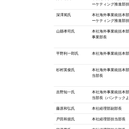
ーケティング推進部
深澤篤氏
本社海外事業統括本
ーケティング推進部
山縣孝司氏
本社海外事業統括本部
事業部長
平野利一郎氏
本社海外事業統括本
杉村英俊氏
本社海外事業統括本
当部長
吉野知一氏
本社海外事業統括本
当部長（バンテック
藤原和弘氏
本社経理部副部長
戸田和規氏
本社経理部担当部長