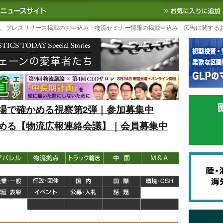
S TODAY｜国内最大の物流ニュースサイト
3PL, SCMなど国内外の最新の物流
、プレスリリース掲載のお申込み
物流セミナー情報の掲載申込み
広告に関する
場で確かめる視察第2弾｜参加募集中
める【物流広報連絡会議】｜会員募集中