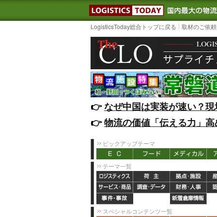
LOGISTIC
LogisticsToday総合トップに戻る
取材のご依頼
👉️
なぜ中国は実装が速い？現
👉️
物流の価値「伝える力」高
ピックアップテーマ
テーマ一覧
スペシャルコンテンツ一覧