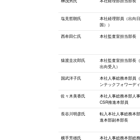
榊茂男氏
本社経理部担当部長
塩見哲朗氏
本社経理部員（出向
国））
西牟田仁氏
本社監査室担当部長
猿渡圭次郎氏
本社監査室担当部長
出向受入）
国武洋子氏
本社人事総務本部員
ンテックフォワーデ
佐々木美香氏
本社人事総務本部人
CSR推進本部員
長谷川明彦氏
転入本社人事総務本部
進本部副本部長
横手芳雄氏
本社人事総務本部総