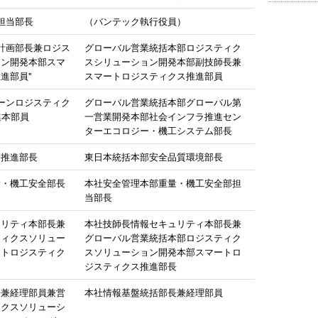
担当部長
（バンテック執行役員）
計画部長兼ロジス
グローバル営業統括本部ロジスティク
ョン開発本部スマ
スシリューション開発本部副技師長兼
進部員"
スマートロジスティクス推進部員
ーンロジスティク
グローバル営業統括本部グローバル第
進本部員
一営業開発本部社会インフラ推進セン
ターエコロジー・機工システム部長
全推進部長
東日本統括本部安全品質環境部長
量・機工安全部長
本社安全管理本部重量・機工安全部担
当部長
ュリティ本部長兼
本社技師長情報セキュリティ本部長兼
ティクスソリュー
グローバル営業統括本部ロジスティク
ートロジスティク
スソリューション開発本部スマートロ
ジスティクス推進部長
長兼経理部員兼営
本社情報基盤統括部長兼経理部員
ィクスソリューシ