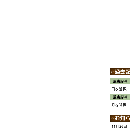
過去記事
過去記事
11月26日