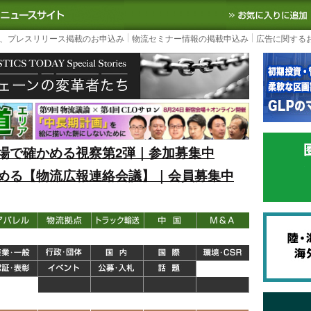
S TODAY｜国内最大の物流ニュースサイト
3PL, SCMなど国内外の最新の物流
、プレスリリース掲載のお申込み
物流セミナー情報の掲載申込み
広告に関する
場で確かめる視察第2弾｜参加募集中
める【物流広報連絡会議】｜会員募集中