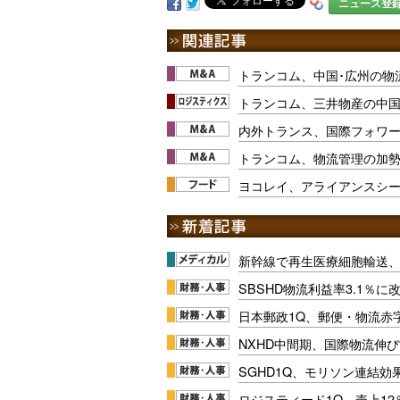
ニュース登
トランコム、中国･広州の物
トランコム、三井物産の中
内外トランス、国際フォワー
トランコム、物流管理の加
ヨコレイ、アライアンスシ
新幹線で再生医療細胞輸送
SBSHD物流利益率3.1％
日本郵政1Q、郵便・物流赤
NXHD中間期、国際物流伸び
SGHD1Q、モリソン連結効
ロジスティード1Q、売上1