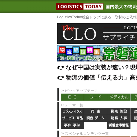
LOGISTIC
LogisticsToday総合トップに戻る
取材のご依頼
👉️
なぜ中国は実装が速い？現
👉️
物流の価値「伝える力」高
ピックアップテーマ
テーマ一覧
スペシャルコンテンツ一覧