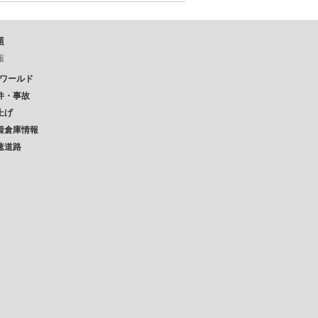
題
報
Pワールド
件・事故
上げ
着倉庫情報
速道路