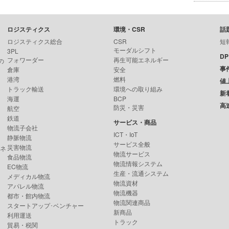
ロジスティクス
環境・CSR
話
ロジスティクス総合
CSR
短
モーダルシフト
3PL
D
フォワーダー
再生可能エネルギー
の
事
倉庫
安全
港湾
燃料
値
トラック輸送
環境への取り組み
新
海運
BCP
高
防災・災害
航空
鉄道
サービス・商品
物流子会社
ICT・IoT
静脈物流
サービス全般
災害物流
ンネ
物流サービス
食品物流
物流情報システム
EC物流
生産・流通システム
メディカル物流
物流資材
アパレル物流
物流機器
都市・館内物流
物流関連商品
スタートアップ･ベンチャー
新商品
利用運送
トラック
貿易・税関