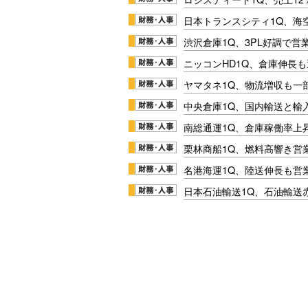
日本トランスシティ1Q、海
渋沢倉庫1Q、3PL好調で営
ニッコンHD1Q、倉庫伸長
ヤマタネ1Q、物流増収も一
中央倉庫1Q、国内輸送と輸
南総通運1Q、倉庫稼働率上
栗林商船1Q、燃料高響き営
名港海運1Q、陸送伸長も営業
日本石油輸送1Q、石油輸送