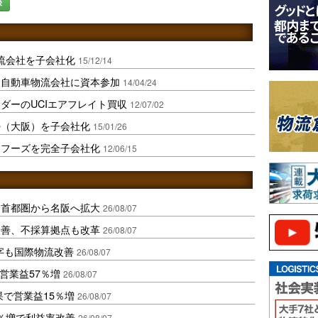
録
流会社を子会社化
15/12/14
国自動車物流会社に資本参加
14/04/24
ダーのUCIエアフレイト買収
12/07/02
勢（大阪）を子会社化
15/01/26
ーフーズを完全子会社化
12/06/15
、首都圏から名阪へ拡大
26/08/07
に改善、不採算拠点も改革
26/08/07
字も国際物流改善
26/08/07
営業益57％増
26/08/07
果で営業益15％増
26/08/07
2％増で利益率改善
26/08/07