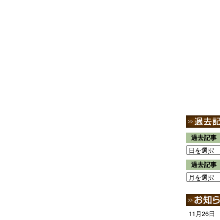
過去記事
過去記事
11月26日