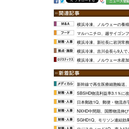
ニュース登
横浜冷凍、ノルウェーの養
マルハニチロ、越サイゴン
横浜冷凍、新社長に岩渕常
横浜冷凍、吉川会長ら9人で
横浜冷凍、ノルウェー水産
新幹線で再生医療細胞輸送
SBSHD物流利益率3.1％
日本郵政1Q、郵便・物流赤
NXHD中間期、国際物流伸び
SGHD1Q、モリソン連結効
ロジスティード1Q、売上1