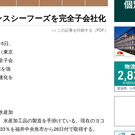
ンスシーフーズを完全子会社化
>>
この記事を印刷する（PDF）
5日、
（東京
全子会
携を強
速化を
水産加
、水産加工品の製造を手掛けている。現在のヨコ
3.33％を福井中央魚市から26日付で取得する。