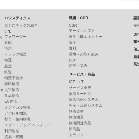
ロジスティクス
環境・CSR
話
ロジスティクス総合
CSR
短
モーダルシフト
3PL
D
フォワーダー
再生可能エネルギー
の
事
倉庫
安全
港湾
燃料
値
トラック輸送
環境への取り組み
新
海運
BCP
高
防災・災害
航空
鉄道
サービス・商品
物流子会社
ICT・IoT
静脈物流
サービス全般
災害物流
ンネ
物流サービス
食品物流
物流情報システム
EC物流
生産・流通システム
メディカル物流
物流資材
アパレル物流
物流機器
都市・館内物流
物流関連商品
スタートアップ･ベンチャー
新商品
利用運送
トラック
貿易・税関