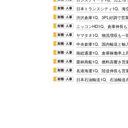
日本トランスシティ1Q、海
渋沢倉庫1Q、3PL好調で営
ニッコンHD1Q、倉庫伸長
ヤマタネ1Q、物流増収も一
中央倉庫1Q、国内輸送と輸
南総通運1Q、倉庫稼働率上
栗林商船1Q、燃料高響き営
名港海運1Q、陸送伸長も営業
日本石油輸送1Q、石油輸送