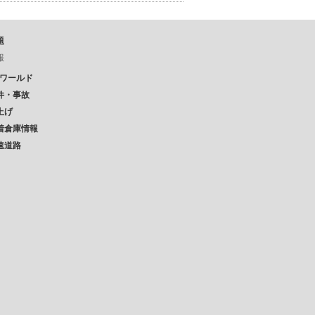
題
報
Pワールド
件・事故
上げ
着倉庫情報
速道路