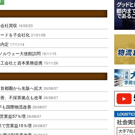
録
殖会社買収
16/06/20
フードを子会社化
21/01/08
務内定
17/11/14
ノルウェー大使館訪問
16/11/15
加工会社と資本業務提携
15/11/26
、首都圏から名阪へ拡大
26/08/07
に改善、不採算拠点も改革
26/08/07
字も国際物流改善
26/08/07
営業益57％増
26/08/07
果で営業益15％増
26/08/07
2％増で利益率改善
26/08/07