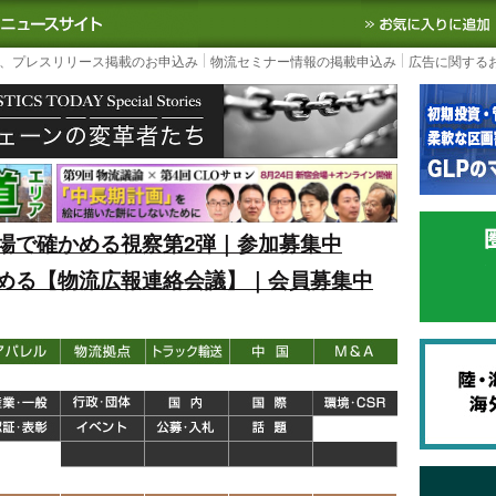
S TODAY｜国内最大の物流ニュースサイト
3PL, SCMなど国内外の最新の物流
、プレスリリース掲載のお申込み
物流セミナー情報の掲載申込み
広告に関する
場で確かめる視察第2弾｜参加募集中
める【物流広報連絡会議】｜会員募集中