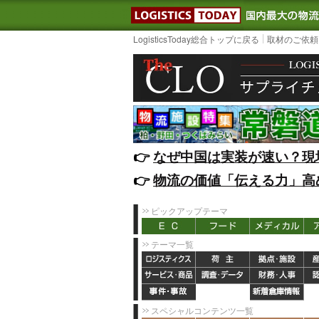
LOGISTIC
LogisticsToday総合トップに戻る
取材のご依頼
👉️
なぜ中国は実装が速い？現
👉️
物流の価値「伝える力」高
ピックアップテーマ
テーマ一覧
スペシャルコンテンツ一覧