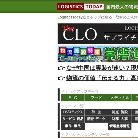
LOGISTIC
LogisticsToday総合トップに戻る
取材のご依頼
👉️
なぜ中国は実装が速い？現
👉️
物流の価値「伝える力」高
ピックアップテーマ
テーマ一覧
スペシャルコンテンツ一覧