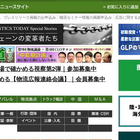
S TODAY｜国内最大の物流ニュースサイト
3PL, SCMなど国内外の最新の物流
、プレスリリース掲載のお申込み
物流セミナー情報の掲載申込み
広告に関する
場で確かめる視察第2弾｜参加募集中
める【物流広報連絡会議】｜会員募集中