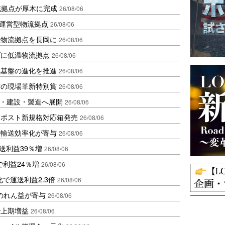
域拠点が厚木に完成
26/08/06
運営型物流拠点
26/08/06
温物流拠点を長岡に
26/08/06
ダに低温物流拠点
26/08/06
流基盤の進化を推進
26/08/06
賞の現場革新特別賞
26/08/06
物流・建設・製造へ展開
26/08/06
クポスト新規格対応箱発売
26/08/06
と輸送効率化が寄与
26/08/06
送利益39％増
26/08/06
で利益24％増
26/08/06
で運送利益2.3倍
26/08/06
ののれん益が寄与
26/08/06
で上期増益
26/08/06