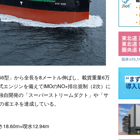
6型」から全長を8メートル伸ばし、載貨重量6万
エンジンを備えてIMOのNO×排出規制（2次）に
独自開発の「スーパーストリームダクト」や「サ
％の省エネを達成している。
8.60m×喫水12.94m