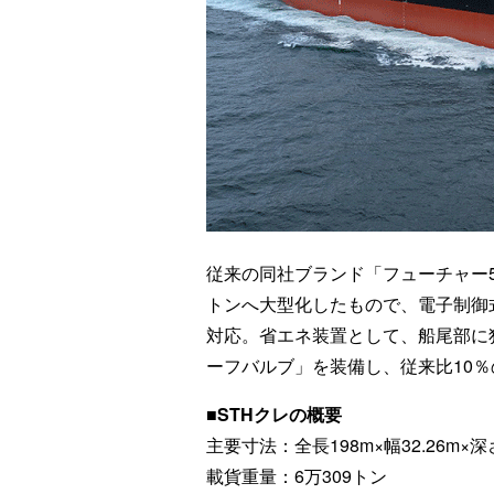
従来の同社ブランド「フューチャー5
トンへ大型化したもので、電子制御式
対応。省エネ装置として、船尾部に
ーフバルブ」を装備し、従来比10
■STHクレの概要
主要寸法：全長198m×幅32.26m×深さ1
載貨重量：6万309トン