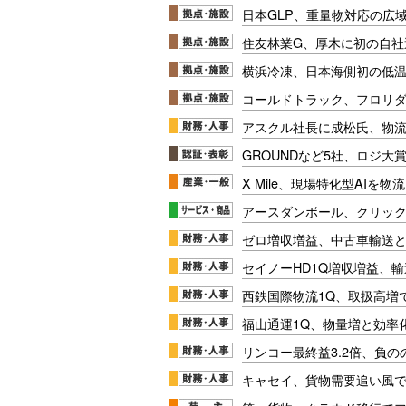
日本GLP、重量物対応の広
住友林業G、厚木に初の自社
横浜冷凍、日本海側初の低
コールドトラック、フロリ
アスクル社長に成松氏、物
GROUNDなど5社、ロジ大
X Mile、現場特化型AIを
アースダンボール、クリッ
ゼロ増収増益、中古車輸送
セイノーHD1Q増収増益、輸
西鉄国際物流1Q、取扱高増
福山通運1Q、物量増と効率化
リンコー最終益3.2倍、負
キャセイ、貨物需要追い風