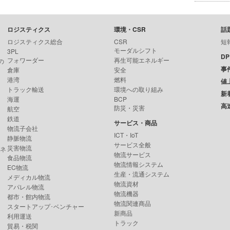
ロジスティクス
環境・CSR
話
ロジスティクス総合
CSR
短
モーダルシフト
3PL
D
フォワーダー
再生可能エネルギー
の
事
倉庫
安全
港湾
燃料
値
トラック輸送
環境への取り組み
新
海運
BCP
高
防災・災害
航空
鉄道
サービス・商品
物流子会社
ICT・IoT
静脈物流
サービス全般
災害物流
ンネ
物流サービス
食品物流
物流情報システム
EC物流
生産・流通システム
メディカル物流
物流資材
アパレル物流
物流機器
都市・館内物流
物流関連商品
スタートアップ･ベンチャー
新商品
利用運送
トラック
貿易・税関