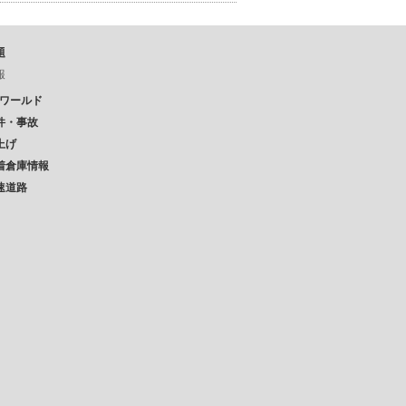
題
報
Pワールド
件・事故
上げ
着倉庫情報
速道路