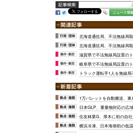
ニュース登
北海道通信局、不法無線局
北海道通信局、不法無線局取
滋賀県で不法無線局設置の
岐阜県で不法無線局設置の
トラック運転手1人を無線局
1万パレットを自動搬送、東
日本GLP、重量物対応の広
住友林業G、厚木に初の自社
横浜冷凍、日本海側初の低