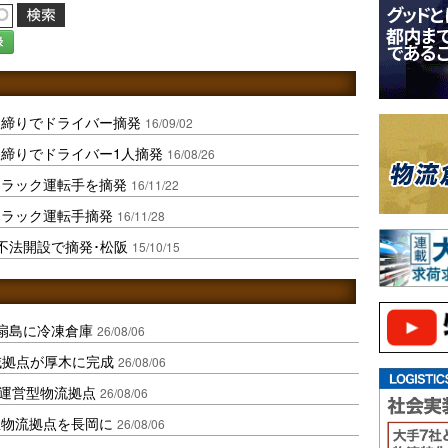
録
取締りでドライバー摘発
16/09/02
締りでドライバー1人摘発
16/08/26
トラック運転手を摘発
16/11/22
トラック運転手摘発
16/11/28
不法開設で摘発･松阪
15/10/15
扇島に冷凍倉庫
26/08/06
域拠点が厚木に完成
26/08/06
運営型物流拠点
26/08/06
温物流拠点を長岡に
26/08/06