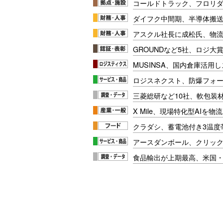
コールドトラック、フロリ
ダイフク中間期、半導体搬
アスクル社長に成松氏、物
GROUNDなど5社、ロジ大
MUSINSA、国内倉庫活用
ロジスネクスト、防爆フォ
三菱総研など10社、軟包装
X Mile、現場特化型AIを
クラダシ、蓄電池付き3温度
アースダンボール、クリッ
食品輸出が上期最高、米国