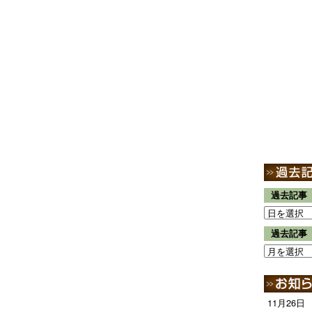
過去記事
過去記事
11月26日