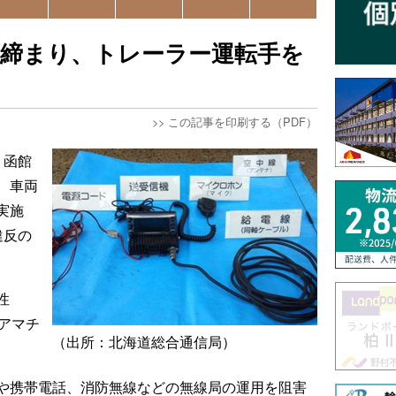
取締まり、トレーラー運転手を
>>
この記事を印刷する（PDF）
、函館
、車両
実施
違反の
性
アマチ
（出所：北海道総合通信局）
や携帯電話、消防無線などの無線局の運用を阻害