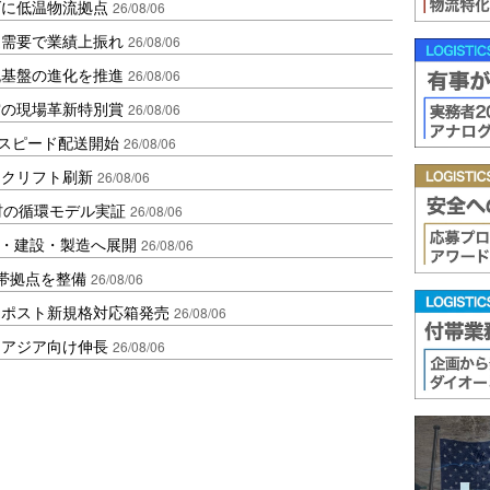
ダに低温物流拠点
26/08/06
送需要で業績上振れ
26/08/06
流基盤の進化を推進
26/08/06
賞の現場革新特別賞
26/08/06
しスピード配送開始
26/08/06
ークリフト刷新
26/08/06
材の循環モデル実証
26/08/06
物流・建設・製造へ展開
26/08/06
帯拠点を整備
26/08/06
クポスト新規格対応箱発売
26/08/06
・アジア向け伸長
26/08/06