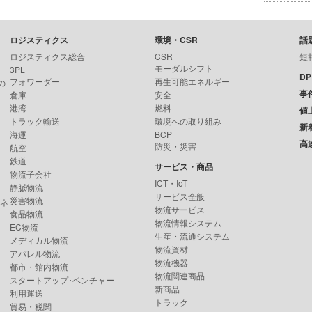
ロジスティクス
環境・CSR
話
ロジスティクス総合
CSR
短
モーダルシフト
3PL
D
フォワーダー
再生可能エネルギー
の
事
倉庫
安全
港湾
燃料
値
トラック輸送
環境への取り組み
新
海運
BCP
高
防災・災害
航空
鉄道
サービス・商品
物流子会社
ICT・IoT
静脈物流
サービス全般
災害物流
ンネ
物流サービス
食品物流
物流情報システム
EC物流
生産・流通システム
メディカル物流
物流資材
アパレル物流
物流機器
都市・館内物流
物流関連商品
スタートアップ･ベンチャー
新商品
利用運送
トラック
貿易・税関