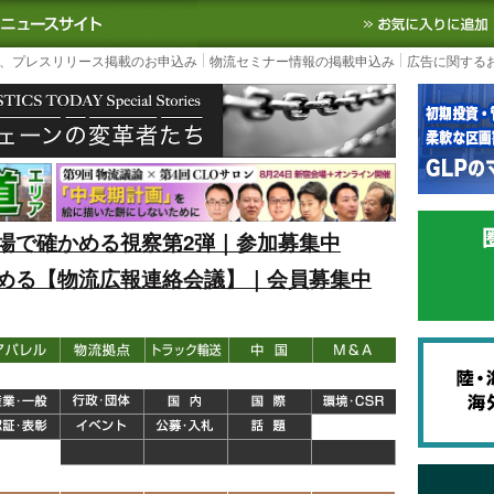
S TODAY｜国内最大の物流ニュースサイト
3PL, SCMなど国内外の最新の物流
、プレスリリース掲載のお申込み
物流セミナー情報の掲載申込み
広告に関する
場で確かめる視察第2弾｜参加募集中
める【物流広報連絡会議】｜会員募集中