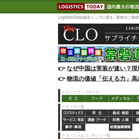
LOGISTIC
LogisticsToday総合トップに戻る
取材のご依頼
👉️
なぜ中国は実装が速い？現
👉️
物流の価値「伝える力」高
ピックアップテーマ
テーマ一覧
スペシャルコンテンツ一覧