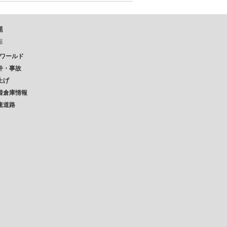
題
報
Pワールド
件・事故
上げ
着倉庫情報
速道路