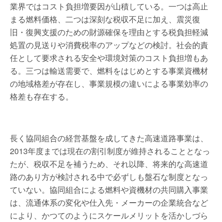
業界ではコスト負担増要因が山積している。一つは高止
まる燃料価格、二つは深刻な税収不足に加え、震災復
旧・復興支援のための財源確保を理由とする税負担軽減
処置の見送りや消費税率のアップなどの検討。社会的責
任として要求される安全や環境対策のコスト負担増もあ
る。三つは輸送需要で、燃料をはじめとする事業資機材
の地域格差が存在し、事業規模の違いによる事業効率の
格差も存在する。
長く協同組合の経営基盤を成してきた高速道路事業は、
2013年度までは現在の割引制度が維持されることとなっ
たが、税収不足を補うため、それ以降、将来的な高速道
路のあり方が検討される中で必ずしも盤石な制度となっ
ていない。協同組合による燃料や資機材の共同購入事業
は、流通体系の変化や仕入先・メーカーの企業統合など
により、かつてのようにスケールメリットを活かしづら