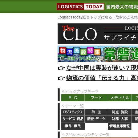
LOGISTIC
LogisticsToday総合トップに戻る
取材のご依頼
👉️
なぜ中国は実装が速い？現
👉️
物流の価値「伝える力」高
ピックアップテーマ
テーマ一覧
スペシャルコンテンツ一覧