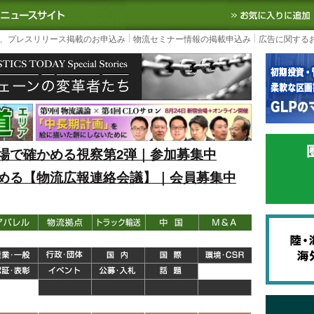
S TODAY｜国内最大の物流ニュースサイト
3PL, SCMなど国内外の最新の物流
、プレスリリース掲載のお申込み
物流セミナー情報の掲載申込み
広告に関する
場で確かめる視察第2弾｜参加募集中
める【物流広報連絡会議】｜会員募集中