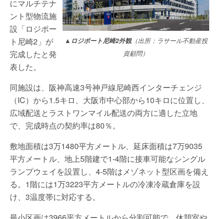
にマルチテナ
ント型物流施
設「ロジポー
ト尼崎2」が
▲ロジポート尼崎2外観
（出所：ラサール不動産投
完成したと発
資顧問）
表した。
同施設は、阪神高速3号神戸線尼崎西インターチェンジ
（IC）から1.5キロ、大阪市中心部から10キロに位置し、
広域配送とラストワンマイル配送の両方に適した立地
で、完成時点の契約率は80％。
敷地面積は3万1480平方メートル、延床面積は7万9035
平方メートル、地上5階建で1-4階に接車可能なシングル
ランプウェイを設置し、4-5階はメゾネット型区画を備え
る。1階には1万3223平方メートルの冷凍冷蔵倉庫を設
け、3温度帯に対応する。
最小区画は3966平方メートルから分割可能で、休憩室や