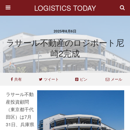
LOGISTICS TODAY
2025年8月6日
ラサール不動産のロジポート尼
崎2完成
共有
ツイート
ピン
メール
ラサール不動
産投資顧問
（東京都千代
田区）は7月
31日、兵庫県