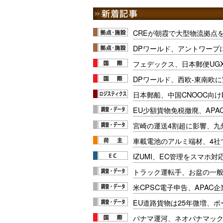
CREが朝霞で大型物流拠点
DPワールド、アントワープ
フェデックス、日本郵便UG
DPワールド、西欧-東南欧
日本郵船、中国CNOOC向け
EU少額貨物免税撤廃、APA
宮崎の運送4割超に影響、九
車載電池のアルミ端材、4社
IZUMI、EC管理をスマホ
トラック運転手、お盆の一般車
米CPSC電子申告、APAC企
EU道路貨物は25年微増、
パナマ運河、ネオパナマッ