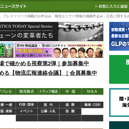
S TODAY｜国内最大の物流ニュースサイト
3PL, SCMなど国内外の最新の物流
、プレスリリース掲載のお申込み
物流セミナー情報の掲載申込み
広告に関する
場で確かめる視察第2弾｜参加募集中
める【物流広報連絡会議】｜会員募集中