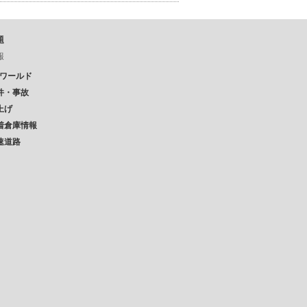
題
報
Pワールド
件・事故
上げ
着倉庫情報
速道路