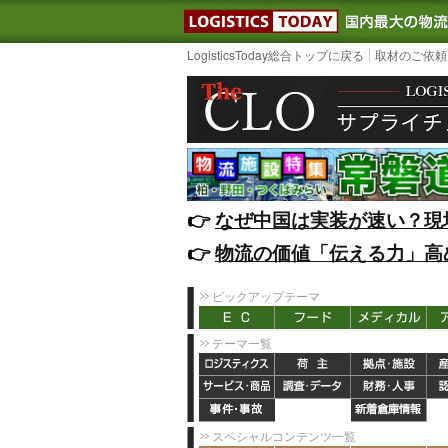
LOGISTIC
LogisticsToday総合トップに戻る
取材のご依頼
👉️
なぜ中国は実装が速い？現
👉️
物流の価値「伝える力」高
ピックアップテーマ
テーマ一覧
スペシャルコンテンツ一覧