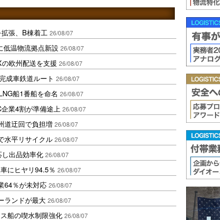
を拡張、B棟着工
26/08/07
に低温物流拠点新設
26/08/07
Xの欧州配送を支援
26/08/07
に完成車鉄道ルート
26/08/07
LNG船1番船を命名
26/08/07
C企業4割が準備途上
26/08/07
州道迂回で負担増
26/08/07
で水平リサイクル
26/08/07
対応し出品効率化
26/08/07
にヒヤリ94.5％
26/08/07
業64％が未対応
26/08/07
ポーランドが最大
26/08/07
クス船の喫水制限強化
26/08/07