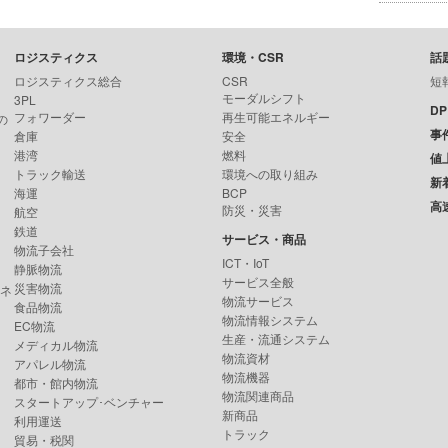
ロジスティクス
環境・CSR
話
ロジスティクス総合
CSR
短
モーダルシフト
3PL
D
フォワーダー
再生可能エネルギー
の
事
倉庫
安全
港湾
燃料
値
トラック輸送
環境への取り組み
新
海運
BCP
高
防災・災害
航空
鉄道
サービス・商品
物流子会社
ICT・IoT
静脈物流
サービス全般
災害物流
ンネ
物流サービス
食品物流
物流情報システム
EC物流
生産・流通システム
メディカル物流
物流資材
アパレル物流
物流機器
都市・館内物流
物流関連商品
スタートアップ･ベンチャー
新商品
利用運送
トラック
貿易・税関