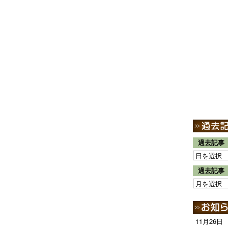
過去記事
過去記事
11月26日