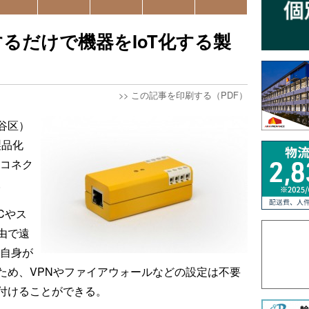
るだけで機器をIoT化する製
>>
この記事を印刷する（PDF）
谷区）
製品化
Tコネク
。
Cやス
由で遠
ー自身が
ため、VPNやファイアウォールなどの設定は不要
付けることができる。