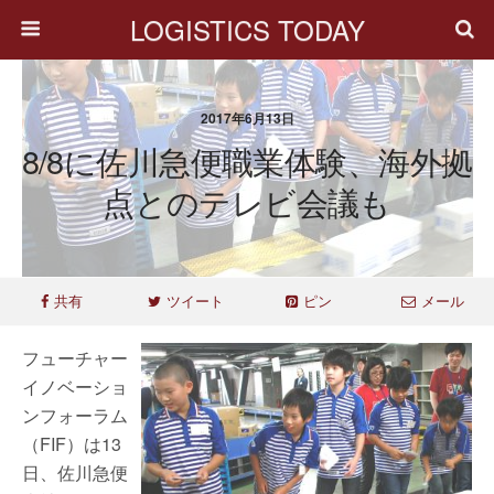
LOGISTICS TODAY
2017年6月13日
8/8に佐川急便職業体験、海外拠
点とのテレビ会議も
共有
ツイート
ピン
メール
フューチャー
イノベーショ
ンフォーラム
（FIF）は13
日、佐川急便