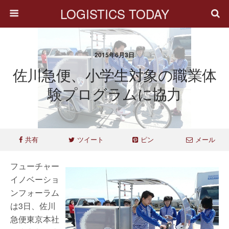
LOGISTICS TODAY
2015年6月3日
佐川急便、小学生対象の職業体
験プログラムに協力
共有
ツイート
ピン
メール
フューチャー
イノベーショ
ンフォーラム
は3日、佐川
急便東京本社