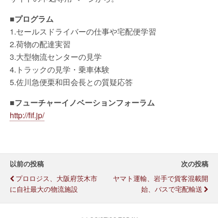
■プログラム
1.セールスドライバーの仕事や宅配便学習
2.荷物の配達実習
3.大型物流センターの見学
4.トラックの見学・乗車体験
5.佐川急便栗和田会長との質疑応答
■フューチャーイノベーションフォーラム
http://fif.jp/
以前の投稿
次の投稿
プロロジス、大阪府茨木市
ヤマト運輸、岩手で貨客混載開
に自社最大の物流施設
始、バスで宅配輸送