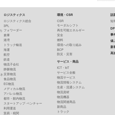
ロジスティクス
環境・CSR
話
ロジスティクス総合
CSR
短
モーダルシフト
3PL
D
フォワーダー
再生可能エネルギー
の
事
倉庫
安全
港湾
燃料
値
トラック輸送
環境への取り組み
新
海運
BCP
高
防災・災害
航空
鉄道
サービス・商品
物流子会社
ICT・IoT
静脈物流
サービス全般
災害物流
ンネ
物流サービス
食品物流
物流情報システム
EC物流
生産・流通システム
メディカル物流
物流資材
アパレル物流
物流機器
都市・館内物流
物流関連商品
スタートアップ･ベンチャー
新商品
利用運送
トラック
貿易・税関