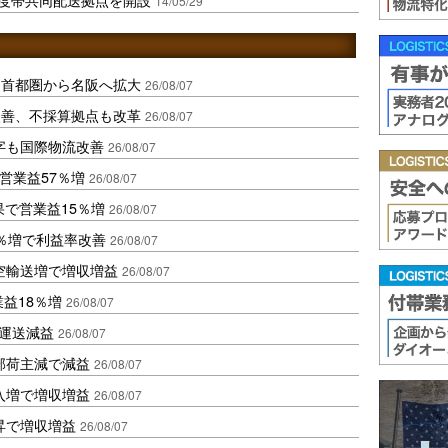
14/05/29
、首都圏から名阪へ拡大
26/08/07
に改善、不採算拠点も改革
26/08/07
字も国際物流改善
26/08/07
営業益57％増
26/08/07
果で営業益15％増
26/08/07
2％増で利益率改善
26/08/07
空輸送増で増収増益
26/08/07
業益18％増
26/08/07
も運送減益
26/08/07
部荷主減で減益
26/08/07
入増で増収増益
26/08/07
昇で増収増益
26/08/07