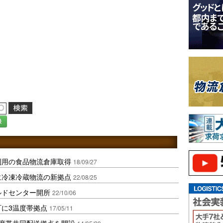
録
利用の食品物流倉庫取得
18/09/27
に冷凍冷蔵物流の新拠点
22/08/25
ルドセンター開所
22/10/06
町に3温度帯拠点
17/05/11
温度帯共同配送拠点を開設