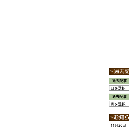
過去記事
過去記事
11月26日