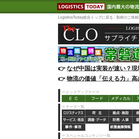
LOGISTIC
LogisticsToday総合トップに戻る
取材のご依頼
👉️
なぜ中国は実装が速い？現
👉️
物流の価値「伝える力」高
ピックアップテーマ
テーマ一覧
スペシャルコンテンツ一覧