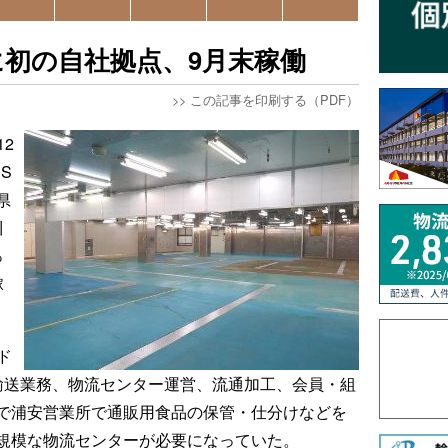
に初の自社拠点、9月末稼働
>>
この記事を印刷する（PDF）
12
S
県
川
っ
稼
ド
輸送業務、物流センター運営、流通加工、会員・組
で浦安営業所で通販用食品の保管・仕分けなどを
規模な物流センターが必要になっていた。