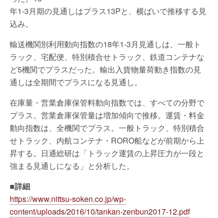
年1-3月期の見通しはプラス13Pと、横ばいで推移する見
込み。
輸送機関別利用動向指数の18年1-3月見通しは、一般ト
ラック、宅配便、特別積合せトラック、鉄道コンテナな
ど5機関でプラスだった。輸出入貨物量荷動き指数の見
通しは全期間でプラスになる見通し。
在庫量・営業倉庫保管料動向指数では、すべての分野で
プラス。営業倉庫保管量は増加傾向で推移。運賃・料金
動向指数は、全機関でプラス。一般トラック、特別積合
せトラック、内航コンテナ・RORO船などが前期から上
昇する。日通総研は「トラック運賃の上昇圧力が一段と
強まる見通しになる」と分析した。
■詳細
https://www.nittsu-soken.co.jp/wp-
content/uploads/2016/10/tankan-zenbun2017-12.pdf