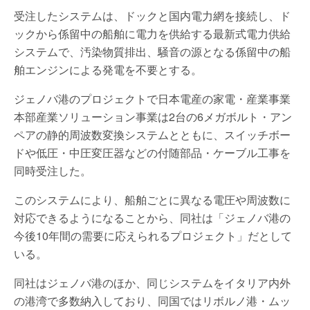
受注したシステムは、ドックと国内電力網を接続し、ド
ックから係留中の船舶に電力を供給する最新式電力供給
システムで、汚染物質排出、騒音の源となる係留中の船
舶エンジンによる発電を不要とする。
ジェノバ港のプロジェクトで日本電産の家電・産業事業
本部産業ソリューション事業は2台の6メガボルト・アン
ペアの静的周波数変換システムとともに、スイッチボー
ドや低圧・中圧変圧器などの付随部品・ケーブル工事を
同時受注した。
このシステムにより、船舶ごとに異なる電圧や周波数に
対応できるようになることから、同社は「ジェノバ港の
今後10年間の需要に応えられるプロジェクト」だとして
いる。
同社はジェノバ港のほか、同じシステムをイタリア内外
の港湾で多数納入しており、同国ではリボルノ港・ムッ