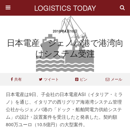
LOGISTICS TODAY
2018年4月10日
日本電産、ジェノバ港で港湾向
けシステム受注
共有
ツイート
ピン
メール
日本電産は9日、子会社の日本電産ASI（イタリア・ミラ
ノ）を通じ、イタリアの西リグリア海港湾システム管理
公社からジェノバ港の「ドック・船舶間電力供給システ
ム」の設計・設置案件を受注したと発表した。契約額
800万ユーロ（10.5億円）の大型案件。